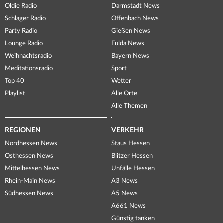
Oldie Radio
Darmstadt News
Schlager Radio
Offenbach News
Party Radio
Gießen News
Lounge Radio
Fulda News
Weihnachtsradio
Bayern News
Meditationsradio
Sport
Top 40
Wetter
Playlist
Alle Orte
Alle Themen
REGIONEN
VERKEHR
Nordhessen News
Staus Hessen
Osthessen News
Blitzer Hessen
Mittelhessen News
Unfälle Hessen
Rhein-Main News
A3 News
Südhessen News
A5 News
A661 News
Günstig tanken