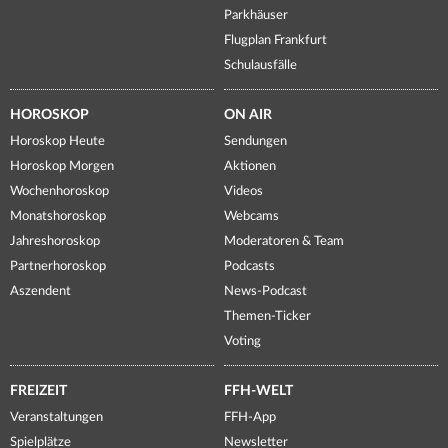
Parkhäuser
Flugplan Frankfurt
Schulausfälle
HOROSKOP
ON AIR
Horoskop Heute
Sendungen
Horoskop Morgen
Aktionen
Wochenhoroskop
Videos
Monatshoroskop
Webcams
Jahreshoroskop
Moderatoren & Team
Partnerhoroskop
Podcasts
Aszendent
News-Podcast
Themen-Ticker
Voting
FREIZEIT
FFH-WELT
Veranstaltungen
FFH-App
Spielplätze
Newsletter