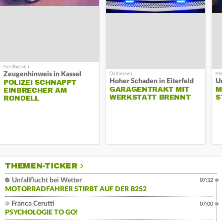
Zeugenhinweis in Kassel
Hoher Schaden in Eiterfeld
Un
POLIZEI SCHNAPPT
GARAGENTRAKT MIT
M
EINBRECHER AM
WERKSTATT BRENNT
S
RONDELL
THEMEN-TICKER
Unfallflucht bei Wetter
07:32
MOTORRADFAHRER STIRBT AUF DER B252
Franca Cerutti
07:00
PSYCHOLOGIE TO GO!