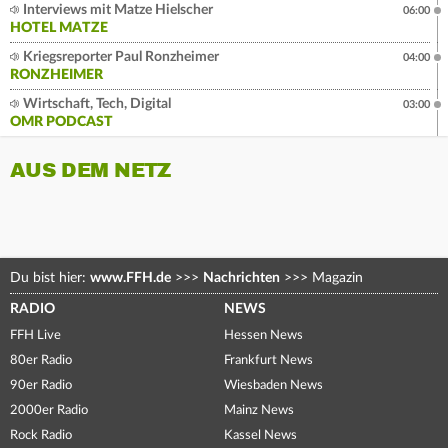
Interviews mit Matze Hielscher
06:00
HOTEL MATZE
Kriegsreporter Paul Ronzheimer
04:00
RONZHEIMER
Wirtschaft, Tech, Digital
03:00
OMR PODCAST
AUS DEM NETZ
Du bist hier:
www.FFH.de
>>>
Nachrichten
>>>
Magazin
RADIO
NEWS
FFH Live
Hessen News
80er Radio
Frankfurt News
90er Radio
Wiesbaden News
2000er Radio
Mainz News
Rock Radio
Kassel News