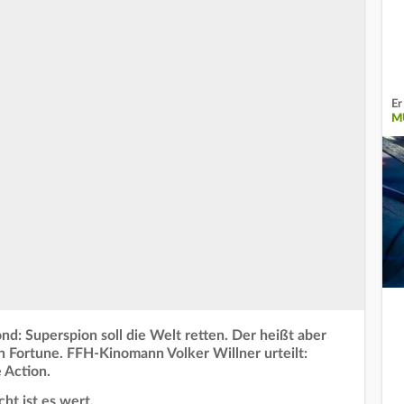
Er
M
d: Superspion soll die Welt retten. Der heißt aber
n Fortune. FFH-Kinomann Volker Willner urteilt:
 Action.
ht ist es wert.