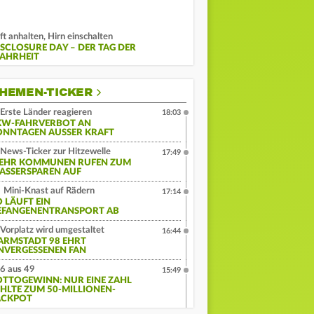
ft anhalten, Hirn einschalten
ISCLOSURE DAY – DER TAG DER
AHRHEIT
HEMEN-TICKER
Erste Länder reagieren
18:03
KW-FAHRVERBOT AN
ONNTAGEN AUSSER KRAFT
News-Ticker zur Hitzewelle
17:49
EHR KOMMUNEN RUFEN ZUM
ASSERSPAREN AUF
Mini-Knast auf Rädern
17:14
O LÄUFT EIN
EFANGENENTRANSPORT AB
Vorplatz wird umgestaltet
16:44
ARMSTADT 98 EHRT
NVERGESSENEN FAN
6 aus 49
15:49
OTTOGEWINN: NUR EINE ZAHL
EHLTE ZUM 50-MILLIONEN-
ACKPOT