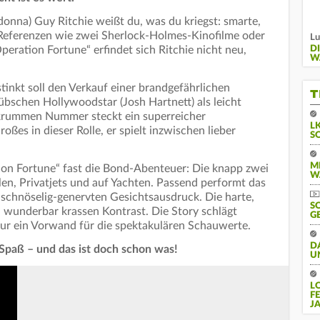
nna) Guy Ritchie weißt du, was du kriegst: smarte,
 Referenzen wie zwei Sherlock-Holmes-Kinofilme oder
Lu
peration Fortune“ erfindet sich Ritchie nicht neu,
D
W
stinkt soll den Verkauf einer brandgefährlichen
T
übschen Hollywoodstar (Josh Hartnett) als leicht
 krummen Nummer steckt ein superreicher
L
ßes in dieser Rolle, er spielt inzwischen lieber
S
M
ion Fortune“ fast die Bond-Abenteuer: Die knapp zwei
W
len, Privatjets und auf Yachten. Passend performt das
schnöselig-genervten Gesichtsausdruck. Die harte,
S
 wunderbar krassen Kontrast. Die Story schlägt
G
 nur ein Vorwand für die spektakulären Schauwerte.
D
Spaß – und das ist doch schon was!
U
L
F
J