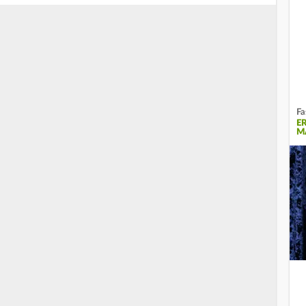
Fa
E
M