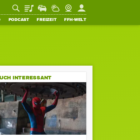
Playlist
Staupilot
Wetter
Webcam
Mein FFH
O
PODCAST
FREIZEIT
FFH-WELT
UCH INTERESSANT