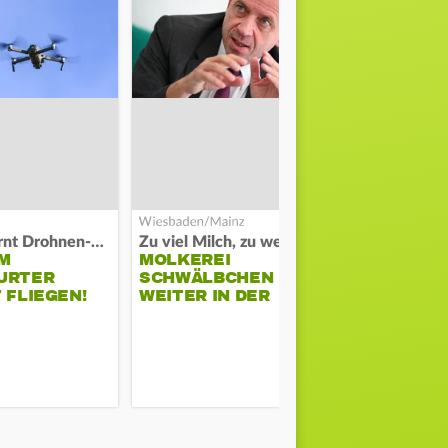
Polizei warnt Drohnen-Besitzer
Zu viel Milch, zu wenig Abnehme
M
MOLKEREI
STADTRAT
URTER
SCHWÄLBCHEN
WIEDER F
 FLIEGEN!
WEITER IN DER
SCHLAGZE
KRISE