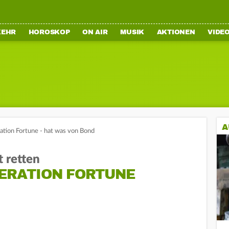
KEHR
HOROSKOP
ON AIR
MUSIK
AKTIONEN
VIDE
A
ation Fortune - hat was von Bond
t retten
PERATION FORTUNE