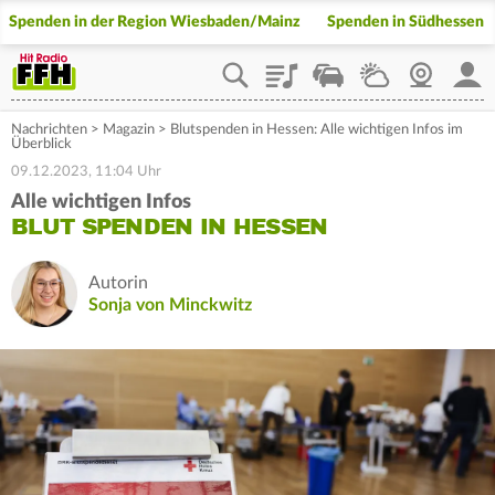
Spenden in der Region Wiesbaden/Mainz
Spenden in Südhessen
Playlist
Staupilot
Wetter
Webcam
Mein
Nachrichten
>
Magazin
>
Blutspenden in Hessen: Alle wichtigen Infos im
Überblick
09.12.2023, 11:04 Uhr
Alle wichtigen Infos
BLUT SPENDEN IN HESSEN
Autorin
Sonja von Minckwitz