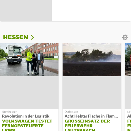
HESSEN
Revolution in der Logistik
Acht Hektar Fläche in Flammen
A
VOLKSWAGEN TESTET
GROSSEINSATZ DER F
F
FERNGESTEUERTE
EUERWEHR L
E
LKWS
AUTERBACH
N