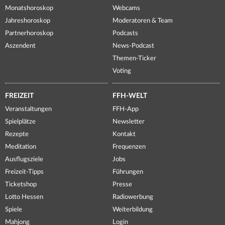
Monatshoroskop
Webcams
Jahreshoroskop
Moderatoren & Team
Partnerhoroskop
Podcasts
Aszendent
News-Podcast
Themen-Ticker
Voting
FREIZEIT
FFH-WELT
Veranstaltungen
FFH-App
Spielplätze
Newsletter
Rezepte
Kontakt
Meditation
Frequenzen
Ausflugsziele
Jobs
Freizeit-Tipps
Führungen
Ticketshop
Presse
Lotto Hessen
Radiowerbung
Spiele
Weiterbildung
Mahjong
Login