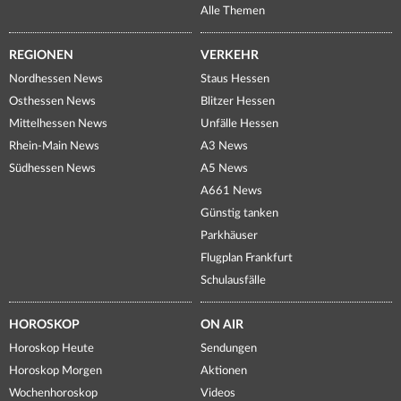
Alle Themen
REGIONEN
VERKEHR
Nordhessen News
Staus Hessen
Osthessen News
Blitzer Hessen
Mittelhessen News
Unfälle Hessen
Rhein-Main News
A3 News
Südhessen News
A5 News
A661 News
Günstig tanken
Parkhäuser
Flugplan Frankfurt
Schulausfälle
HOROSKOP
ON AIR
Horoskop Heute
Sendungen
Horoskop Morgen
Aktionen
Wochenhoroskop
Videos