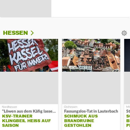
HESSEN
"Löwen aus dem Käfig lassen"
Fassungslos-Tat in Lauterbach
KSV-TRAINER
SCHMUCK AUS
S
KLINGBEIL HEISS AUF S
BRANDRUINE
B
AISON
GESTOHLEN
P