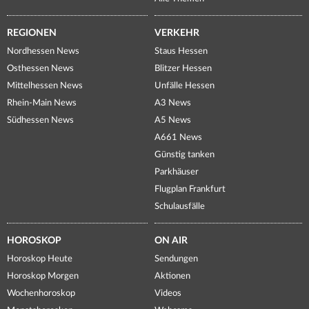
REGIONEN
VERKEHR
Nordhessen News
Staus Hessen
Osthessen News
Blitzer Hessen
Mittelhessen News
Unfälle Hessen
Rhein-Main News
A3 News
Südhessen News
A5 News
A661 News
Günstig tanken
Parkhäuser
Flugplan Frankfurt
Schulausfälle
HOROSKOP
ON AIR
Horoskop Heute
Sendungen
Horoskop Morgen
Aktionen
Wochenhoroskop
Videos