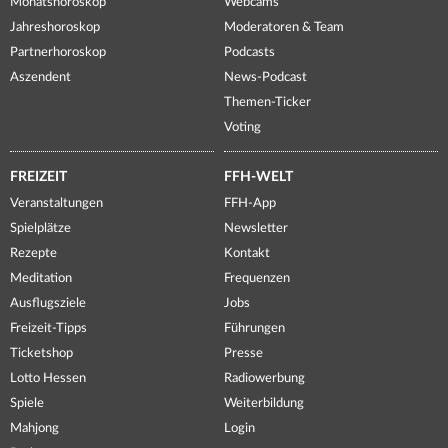
Monatshoroskop
Webcams
Jahreshoroskop
Moderatoren & Team
Partnerhoroskop
Podcasts
Aszendent
News-Podcast
Themen-Ticker
Voting
FREIZEIT
FFH-WELT
Veranstaltungen
FFH-App
Spielplätze
Newsletter
Rezepte
Kontakt
Meditation
Frequenzen
Ausflugsziele
Jobs
Freizeit-Tipps
Führungen
Ticketshop
Presse
Lotto Hessen
Radiowerbung
Spiele
Weiterbildung
Mahjong
Login