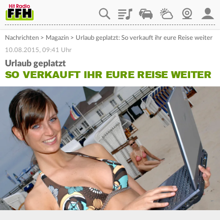
Playlist
Staupilot
Wetter
Webcam
Mein
Nachrichten
>
Magazin
>
Urlaub geplatzt: So verkauft ihr eure Reise weiter
10.08.2015, 09:41 Uhr
Urlaub geplatzt
SO VERKAUFT IHR EURE REISE WEITER