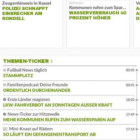
Zeugenhinweis in Kassel
Kommunen rufen zum Sparen auf
POLIZEI SCHNAPPT
A
WASSERVERBRAUCH 40
EINBRECHER AM
A
PROZENT HÖHER
RONDELL
D
THEMEN-TICKER
Fußball News täglich
00:05
STAMMPLATZ
Familienpodcast Deine Freunde
00:01
ORDENTLICH DURCHEINANDER
Erste Länder reagieren
18:03
LKW-FAHRVERBOT AN SONNTAGEN AUSSER KRAFT
News-Ticker zur Hitzewelle
17:49
MEHR KOMMUNEN RUFEN ZUM WASSERSPAREN AUF
Mini-Knast auf Rädern
17:14
SO LÄUFT EIN GEFANGENENTRANSPORT AB