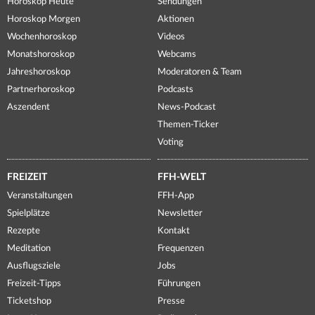
Horoskop Heute
Sendungen
Horoskop Morgen
Aktionen
Wochenhoroskop
Videos
Monatshoroskop
Webcams
Jahreshoroskop
Moderatoren & Team
Partnerhoroskop
Podcasts
Aszendent
News-Podcast
Themen-Ticker
Voting
FREIZEIT
FFH-WELT
Veranstaltungen
FFH-App
Spielplätze
Newsletter
Rezepte
Kontakt
Meditation
Frequenzen
Ausflugsziele
Jobs
Freizeit-Tipps
Führungen
Ticketshop
Presse