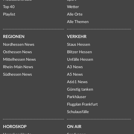
Top 40
Wetter
Playlist
Alle Orte
Alle Themen
REGIONEN
VERKEHR
Nordhessen News
Staus Hessen
Osthessen News
Blitzer Hessen
Mittelhessen News
Unfälle Hessen
Rhein-Main News
A3 News
Südhessen News
A5 News
A661 News
Günstig tanken
Parkhäuser
Flugplan Frankfurt
Schulausfälle
HOROSKOP
ON AIR