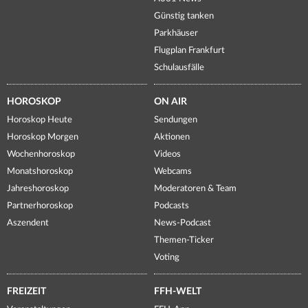
Günstig tanken
Parkhäuser
Flugplan Frankfurt
Schulausfälle
HOROSKOP
ON AIR
Horoskop Heute
Sendungen
Horoskop Morgen
Aktionen
Wochenhoroskop
Videos
Monatshoroskop
Webcams
Jahreshoroskop
Moderatoren & Team
Partnerhoroskop
Podcasts
Aszendent
News-Podcast
Themen-Ticker
Voting
FREIZEIT
FFH-WELT