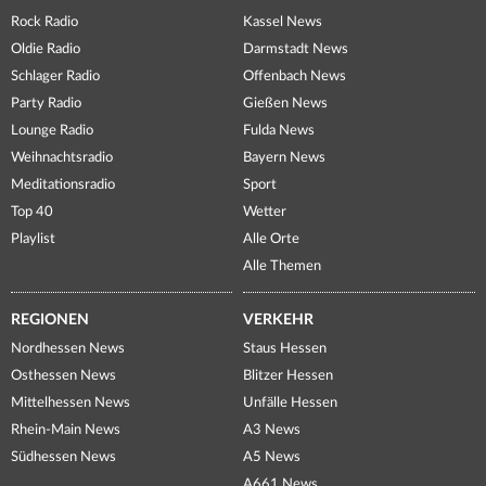
Rock Radio
Kassel News
Oldie Radio
Darmstadt News
Schlager Radio
Offenbach News
Party Radio
Gießen News
Lounge Radio
Fulda News
Weihnachtsradio
Bayern News
Meditationsradio
Sport
Top 40
Wetter
Playlist
Alle Orte
Alle Themen
REGIONEN
VERKEHR
Nordhessen News
Staus Hessen
Osthessen News
Blitzer Hessen
Mittelhessen News
Unfälle Hessen
Rhein-Main News
A3 News
Südhessen News
A5 News
A661 News