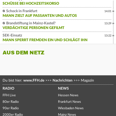
SCHÜSSE BEI HOCHZEITSKORSO
Schock in Frankfurt
14:01
MANN ZIELT AUF PASSANTEN UND AUTOS
Brandstiftung in Mainz-Kastel?
13:29
VERDÄCHTIGE PERSONEN GEFILMT
SEK-Einsatz
13:22
MANN SPERRT FREMDEN EIN UND SCHLÄGT IHN
AUS DEM NETZ
Du bist hier:
www.FFH.de
>>>
Nachrichten
>>>
Magazin
RADIO
NEWS
FFH Live
Hessen News
80er Radio
Frankfurt News
90er Radio
Wiesbaden News
2000er Radio
Mainz News