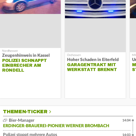
Zeugenhinweis in Kassel
Hoher Schaden in Eiterfeld
Un
POLIZEI SCHNAPPT
GARAGENTRAKT MIT
M
EINBRECHER AM
WERKSTATT BRENNT
S
RONDELL
THEMEN-TICKER
Bier-Manager
14:04
ERDINGER-BRAUEREI-PIONIER WERNER BROMBACH
Polizei stoppt mehrere Autos
14:03