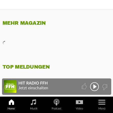
MEHR MAGAZIN
TOP MELDUNGEN
HIT RADIO FFH
Jetzt einschalten
Home
Musik
Podcast
Video
Menü
MEHR VON FFH