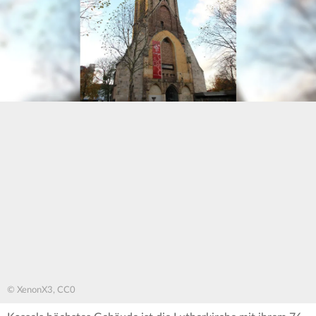
© XenonX3, CC0