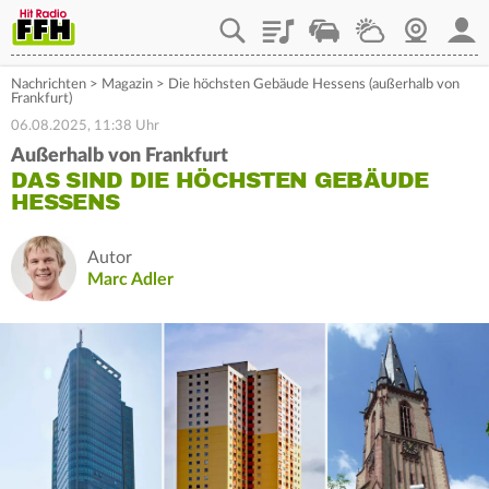
Playlist
Staupilot
Wetter
Webcam
Mein
Nachrichten
>
Magazin
>
Die höchsten Gebäude Hessens (außerhalb von
Frankfurt)
06.08.2025, 11:38 Uhr
Außerhalb von Frankfurt
DAS SIND DIE HÖCHSTEN GEBÄUDE
HESSENS
Autor
Marc Adler