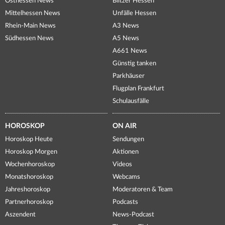
Osthessen News
Blitzer Hessen
Mittelhessen News
Unfälle Hessen
Rhein-Main News
A3 News
Südhessen News
A5 News
A661 News
Günstig tanken
Parkhäuser
Flugplan Frankfurt
Schulausfälle
HOROSKOP
ON AIR
Horoskop Heute
Sendungen
Horoskop Morgen
Aktionen
Wochenhoroskop
Videos
Monatshoroskop
Webcams
Jahreshoroskop
Moderatoren & Team
Partnerhoroskop
Podcasts
Aszendent
News-Podcast