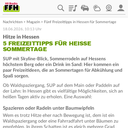
Playlist
Staupilot
Wetter
Webcam
Mein
Nachrichten
>
Magazin
>
Fünf Freizeittipps in Hessen für Sommertage
18.06.2026, 10:13 Uhr
Hitze in Hessen
5 FREIZEITTIPPS FÜR HEISSE S
OMMERTAGE
SUP mit Skyline-Blick, Sommerrodeln auf Hessens
höchstem Berg oder ein Drink im Sand: Hier kommen ein
paar Freizeitideen, die an Sommertagen für Abkühlung und
Spaß sorgen.
Ob Waldspaziergang, SUP auf dem Main oder Paddeln auf
der Lahn: In Hessen gibt es vielfältige Möglichkeiten, sich an
heißen Tagen aktiv zu erholen. Eine Auswahl:
Spazieren oder Radeln unter Baumwipfeln
Wem es trotz Hitze eher nach Bewegung ist, dem ist ein
Waldspaziergang oder eine Fahrradfahrt unter Bäumen zu
empfehlen. In ihrem Schatten ist es gleich mehrere Grad