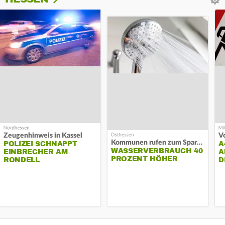
Zeugenhinweis in Kassel
Kommunen rufen zum Sparen auf
POLIZEI SCHNAPPT
A
WASSERVERBRAUCH 40
EINBRECHER AM
A
PROZENT HÖHER
RONDELL
D