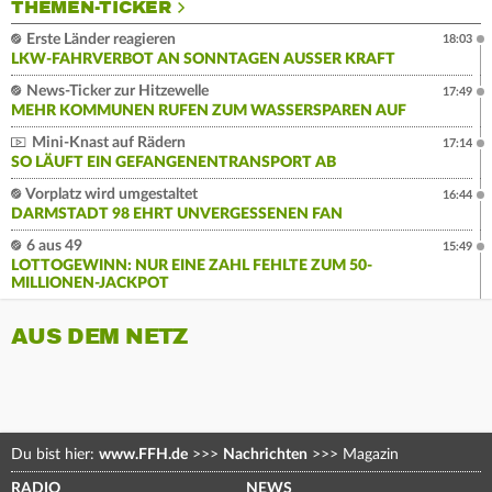
THEMEN-TICKER
Erste Länder reagieren
18:03
LKW-FAHRVERBOT AN SONNTAGEN AUSSER KRAFT
News-Ticker zur Hitzewelle
17:49
MEHR KOMMUNEN RUFEN ZUM WASSERSPAREN AUF
Mini-Knast auf Rädern
17:14
SO LÄUFT EIN GEFANGENENTRANSPORT AB
Vorplatz wird umgestaltet
16:44
DARMSTADT 98 EHRT UNVERGESSENEN FAN
6 aus 49
15:49
LOTTOGEWINN: NUR EINE ZAHL FEHLTE ZUM 50-
MILLIONEN-JACKPOT
AUS DEM NETZ
Du bist hier:
www.FFH.de
>>>
Nachrichten
>>>
Magazin
RADIO
NEWS