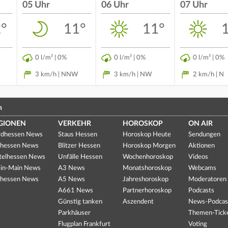
05 Uhr
06 Uhr
07 Uhr
°
11°
11°
0 l/m² | 0%
0 l/m² | 0%
0 l/m² | 0%
3 km/h | NNW
3 km/h | NW
2 km/h | N
n
GIONEN
VERKEHR
HOROSKOP
ON AIR
dhessen News
Staus Hessen
Horoskop Heute
Sendungen
hessen News
Blitzer Hessen
Horoskop Morgen
Aktionen
telhessen News
Unfälle Hessen
Wochenhoroskop
Videos
in-Main News
A3 News
Monatshoroskop
Webcams
hessen News
A5 News
Jahreshoroskop
Moderatoren
A661 News
Partnerhoroskop
Podcasts
Günstig tanken
Aszendent
News-Podcas
Parkhäuser
Themen-Tick
Flugplan Frankfurt
Voting