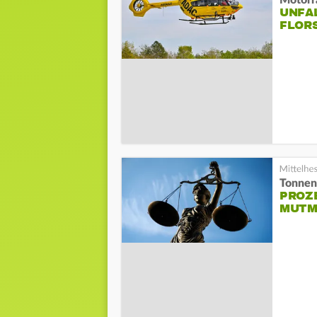
UNFAL
FLOR
Tonnen
PROZE
UTMA