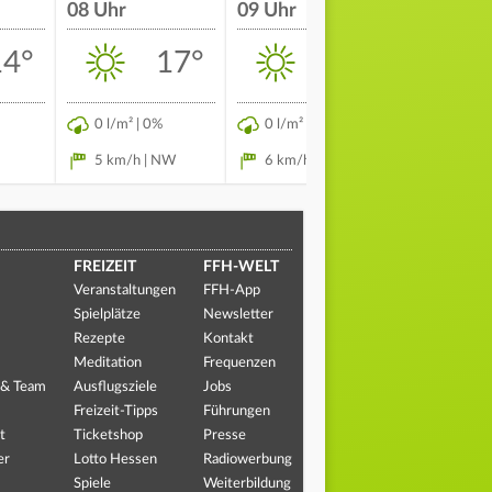
08 Uhr
09 Uhr
10 Uhr
14°
17°
20°
0 l/m² | 0%
0 l/m² | 0%
0 l/m² | 
5 km/h | NW
6 km/h | NNW
6 km/h 
FREIZEIT
FFH-WELT
Veranstaltungen
FFH-App
Spielplätze
Newsletter
Rezepte
Kontakt
Meditation
Frequenzen
 & Team
Ausflugsziele
Jobs
Freizeit-Tipps
Führungen
t
Ticketshop
Presse
er
Lotto Hessen
Radiowerbung
Spiele
Weiterbildung