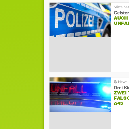
Geister
AUCH
UNFA
Drei Ki
ZWEI
FALS
A45