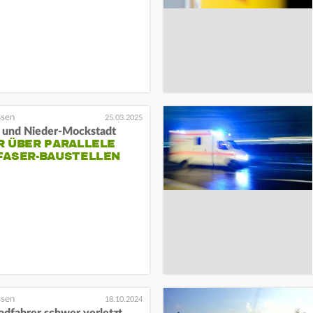
25.03.2025
d und Nieder-Mockstadt
R ÜBER PARALLELE
FASER-BAUSTELLEN
18.10.2024
adfahrer schwer verletzt