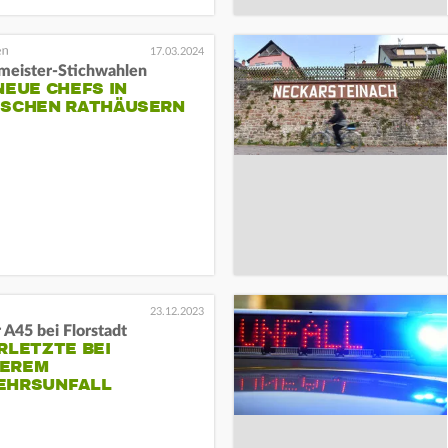
17.03.2024
meister-Stichwahlen
NEUE CHEFS IN
ISCHEN RATHÄUSERN
23.12.2023
 A45 bei Florstadt
RLETZTE BEI
EREM
EHRSUNFALL