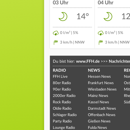
03 Uhr
04 Uhr
14°
12
0 l/m² | 5%
0 l/m² | 5%
3 km/h | NNW
3 km/h | NNW
Du bist hier:
www.FFH.de
>>>
Nachrichte
RADIO
NEWS
RE
FFH Live
Hessen News
Nor
80er Radio
Frankfurt News
Ost
90er Radio
Wiesbaden News
Mit
2000er Radio
Mainz News
Rhe
Rock Radio
Kassel News
Süd
Oldie Radio
Darmstadt News
Schlager Radio
Offenbach News
Party Radio
Gießen News
Lounge Radio
Fulda News