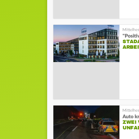
"Positi
STADA
ARBE
Auto k
ZWEI 
UNFAL