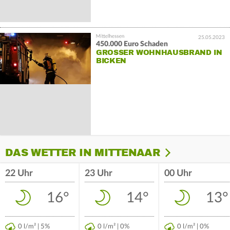
25.05.2023
450.000 Euro Schaden
GROSSER WOHNHAUSBRAND IN B
ICKEN
DAS WETTER IN MITTENAAR
22 Uhr
23 Uhr
00 Uhr
16°
14°
13°
0 l/m² | 5%
0 l/m² | 0%
0 l/m² | 0%