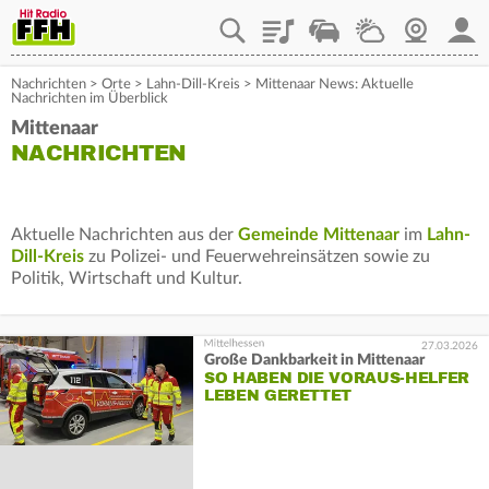
Playlist
Staupilot
Wetter
Webcam
Mein
Nachrichten
>
Orte
>
Lahn-Dill-Kreis
>
Mittenaar News: Aktuelle
Nachrichten im Überblick
Mittenaar
NACHRICHTEN
Aktuelle Nachrichten aus der
Gemeinde Mittenaar
im
Lahn-
Dill-Kreis
zu Polizei- und Feuerwehreinsätzen sowie zu
Politik, Wirtschaft und Kultur.
27.03.2026
Große Dankbarkeit in Mittenaar
SO HABEN DIE VORAUS-HELFER
LEBEN GERETTET