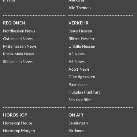
Playlist
Alle Orte
Alle Themen
REGIONEN
VERKEHR
Nordhessen News
Staus Hessen
Osthessen News
Blitzer Hessen
Mittelhessen News
Unfälle Hessen
Rhein-Main News
A3 News
Südhessen News
A5 News
A661 News
Günstig tanken
Parkhäuser
Flugplan Frankfurt
Schulausfälle
HOROSKOP
ON AIR
Horoskop Heute
Sendungen
Horoskop Morgen
Aktionen