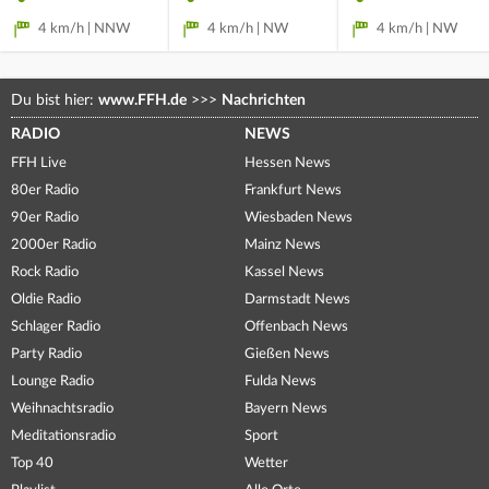
4 km/h | NNW
4 km/h | NW
4 km/h | NW
Du bist hier:
www.FFH.de
>>>
Nachrichten
RADIO
NEWS
FFH Live
Hessen News
80er Radio
Frankfurt News
90er Radio
Wiesbaden News
2000er Radio
Mainz News
Rock Radio
Kassel News
Oldie Radio
Darmstadt News
Schlager Radio
Offenbach News
Party Radio
Gießen News
Lounge Radio
Fulda News
Weihnachtsradio
Bayern News
Meditationsradio
Sport
Top 40
Wetter