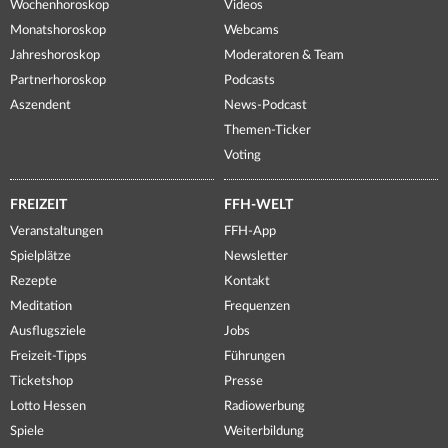
Wochenhoroskop
Videos
Monatshoroskop
Webcams
Jahreshoroskop
Moderatoren & Team
Partnerhoroskop
Podcasts
Aszendent
News-Podcast
Themen-Ticker
Voting
FREIZEIT
FFH-WELT
Veranstaltungen
FFH-App
Spielplätze
Newsletter
Rezepte
Kontakt
Meditation
Frequenzen
Ausflugsziele
Jobs
Freizeit-Tipps
Führungen
Ticketshop
Presse
Lotto Hessen
Radiowerbung
Spiele
Weiterbildung