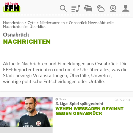
Playlist
Staupilot
Wetter
Webcam
Mein
Nachrichten
>
Orte
>
Niedersachsen
>
Osnabrück News: Aktuelle
Nachrichten im Überblick
Osnabrück
NACHRICHTEN
Aktuelle Nachrichten und Eilmeldungen aus Osnabrück. Die
FFH-Reporter berichten rund um die Uhr über alles, was die
Stadt bewegt: Veranstaltungen, Überfälle, Unwetter,
wichtige politische Entscheidungen oder Unfälle.
28.09.2024
3. Liga: Spiel spät gedreht
WEHEN WIESBADEN GEWINNT
GEGEN OSNABRÜCK