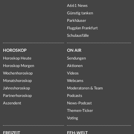
A661 News
Günstig tanken
Parkhäuser
Flugplan Frankfurt
Schulausfälle
HOROSKOP
ON AIR
Horoskop Heute
Sendungen
Horoskop Morgen
Aktionen
Wochenhoroskop
Videos
Monatshoroskop
Webcams
Jahreshoroskop
Moderatoren & Team
Partnerhoroskop
Podcasts
Aszendent
News-Podcast
Themen-Ticker
Voting
FREIZEIT
FFH-WELT