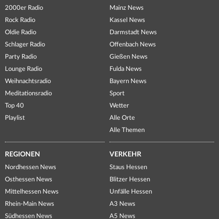
2000er Radio
Mainz News
Rock Radio
Kassel News
Oldie Radio
Darmstadt News
Schlager Radio
Offenbach News
Party Radio
Gießen News
Lounge Radio
Fulda News
Weihnachtsradio
Bayern News
Meditationsradio
Sport
Top 40
Wetter
Playlist
Alle Orte
Alle Themen
REGIONEN
VERKEHR
Nordhessen News
Staus Hessen
Osthessen News
Blitzer Hessen
Mittelhessen News
Unfälle Hessen
Rhein-Main News
A3 News
Südhessen News
A5 News