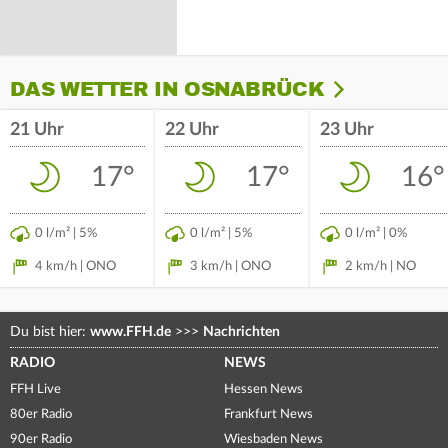
DAS WETTER IN OSNABRÜCK
21 Uhr
22 Uhr
23 Uhr
17°
17°
16°
0 l/m² | 5%
0 l/m² | 5%
0 l/m² | 0%
4 km/h | ONO
3 km/h | ONO
2 km/h | NO
Du bist hier:
www.FFH.de
>>>
Nachrichten
RADIO
NEWS
FFH Live
Hessen News
80er Radio
Frankfurt News
90er Radio
Wiesbaden News