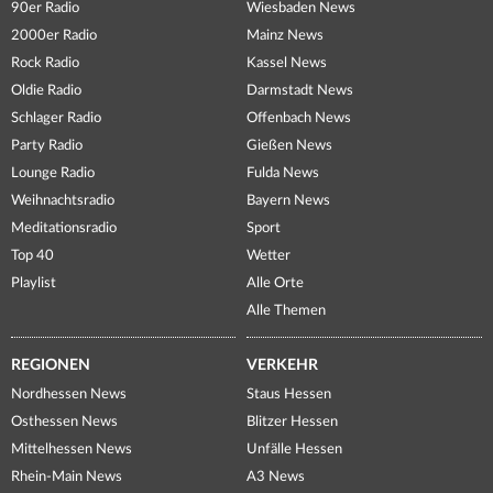
90er Radio
Wiesbaden News
2000er Radio
Mainz News
Rock Radio
Kassel News
Oldie Radio
Darmstadt News
Schlager Radio
Offenbach News
Party Radio
Gießen News
Lounge Radio
Fulda News
Weihnachtsradio
Bayern News
Meditationsradio
Sport
Top 40
Wetter
Playlist
Alle Orte
Alle Themen
REGIONEN
VERKEHR
Nordhessen News
Staus Hessen
Osthessen News
Blitzer Hessen
Mittelhessen News
Unfälle Hessen
Rhein-Main News
A3 News