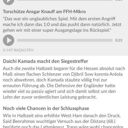
Torschütze Ansgar Knauff am FFH-Mikro
"Das war ein unglaubliches Spiel. Mit dem ersten Angriff
mache ich dann das 1:0 und das pusht dann natürlich. Jetzt
gehen wir mit einer super Ausgangslage ins Rückspiel."
0:23
© HIT RADIO FFH
Daichi Kamada macht den Siegestreffer
Auch die zweite Halbzeit begann für die Hessen absolut nach
Maß: einen flachen Schlenzer von Djibril Sow konnte Aréola
noch abwehren, doch Kamada staubte völlig frei zur
erneuten Führung ab. Die Defensive der Engländer hatte
wieder viel zu passiv agiert und sich damit selbst um den
Lohn der zuvor ordentlichen Leistung gebracht.
Noch viele Chancen in der Schlussphase
Wie in Halbzeit eins erhöhte West Ham danach den Druck.
Said Benrahmas wuchtiger Versuch aus der Distanz (68.)
berührte noch das Lattenkreuz, Trapp wäre wohl chancenlos