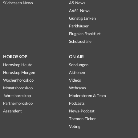
Südhessen News
A5 News
A661 News
Günstig tanken
Parkhäuser
Flugplan Frankfurt
Schulausfälle
HOROSKOP
ON AIR
Horoskop Heute
Sendungen
Horoskop Morgen
Aktionen
Wochenhoroskop
Videos
Monatshoroskop
Webcams
Jahreshoroskop
Moderatoren & Team
Partnerhoroskop
Podcasts
Aszendent
News-Podcast
Themen-Ticker
Voting