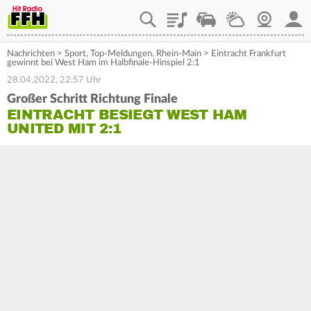
Playlist
Staupilot
Wetter
Webcam
Mein
Nachrichten
>
Sport
,
Top-Meldungen
,
Rhein-Main
>
Eintracht Frankfurt
gewinnt bei West Ham im Halbfinale-Hinspiel 2:1
28.04.2022, 22:57 Uhr
Großer Schritt Richtung Finale
EINTRACHT BESIEGT WEST HAM
UNITED MIT 2:1