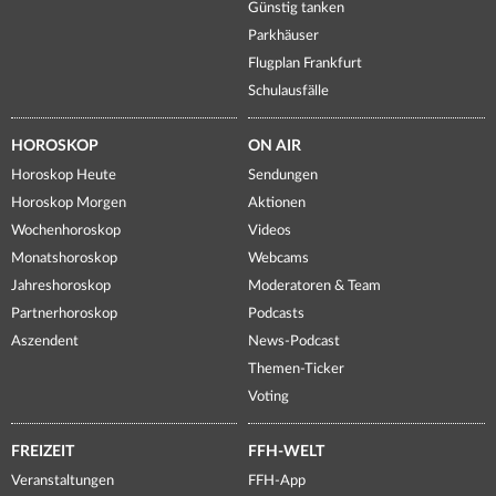
Günstig tanken
Parkhäuser
Flugplan Frankfurt
Schulausfälle
HOROSKOP
ON AIR
Horoskop Heute
Sendungen
Horoskop Morgen
Aktionen
Wochenhoroskop
Videos
Monatshoroskop
Webcams
Jahreshoroskop
Moderatoren & Team
Partnerhoroskop
Podcasts
Aszendent
News-Podcast
Themen-Ticker
Voting
FREIZEIT
FFH-WELT
Veranstaltungen
FFH-App