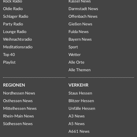
Rock Radio
Kassel News
Oldie Radio
Darmstadt News
Schlager Radio
Offenbach News
Party Radio
Gießen News
Lounge Radio
Fulda News
Weihnachtsradio
Bayern News
Meditationsradio
Sport
Top 40
Wetter
Playlist
Alle Orte
Alle Themen
REGIONEN
VERKEHR
Nordhessen News
Staus Hessen
Osthessen News
Blitzer Hessen
Mittelhessen News
Unfälle Hessen
Rhein-Main News
A3 News
Südhessen News
A5 News
A661 News