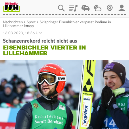
Playlist
Staupilot
Wetter
Webcam
Mein
Nachrichten
>
Sport
>
Skispringer Eisenbichler verpasst Podium in
Lillehammer knapp
16.03.2023, 18:36 Uhr
Schanzenrekord reicht nicht aus
EISENBICHLER VIERTER IN
LILLEHAMMER