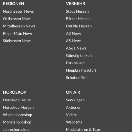
REGIONEN
VERKEHR
Nordhessen News
Staus Hessen
Osthessen News
Blitzer Hessen
Mittelhessen News
Unfälle Hessen
Rhein-Main News
A3 News
Südhessen News
A5 News
A661 News
Günstig tanken
Parkhäuser
Flugplan Frankfurt
Schulausfälle
HOROSKOP
ON AIR
Horoskop Heute
Sendungen
Horoskop Morgen
Aktionen
Wochenhoroskop
Videos
Monatshoroskop
Webcams
Jahreshoroskop
Moderatoren & Team