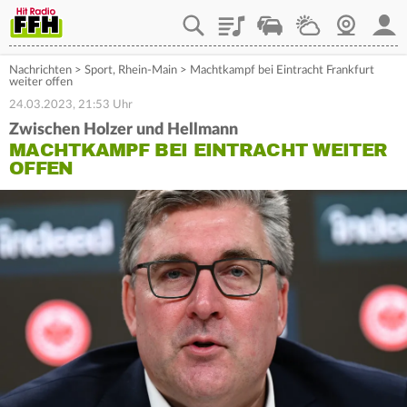
Playlist
Staupilot
Wetter
Webcam
Mein
Nachrichten
>
Sport
,
Rhein-Main
>
Machtkampf bei Eintracht Frankfurt
weiter offen
24.03.2023, 21:53 Uhr
Zwischen Holzer und Hellmann
MACHTKAMPF BEI EINTRACHT WEITER
OFFEN