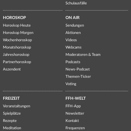
Schulausfälle
HOROSKOP
ON AIR
Horoskop Heute
Sendungen
Horoskop Morgen
Aktionen
Wochenhoroskop
Videos
Monatshoroskop
Webcams
Jahreshoroskop
Moderatoren & Team
Partnerhoroskop
Podcasts
Aszendent
News-Podcast
Themen-Ticker
Voting
FREIZEIT
FFH-WELT
Veranstaltungen
FFH-App
Spielplätze
Newsletter
Rezepte
Kontakt
Meditation
Frequenzen