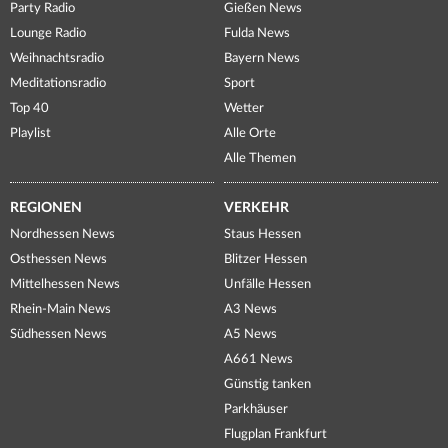
Party Radio
Gießen News
Lounge Radio
Fulda News
Weihnachtsradio
Bayern News
Meditationsradio
Sport
Top 40
Wetter
Playlist
Alle Orte
Alle Themen
REGIONEN
VERKEHR
Nordhessen News
Staus Hessen
Osthessen News
Blitzer Hessen
Mittelhessen News
Unfälle Hessen
Rhein-Main News
A3 News
Südhessen News
A5 News
A661 News
Günstig tanken
Parkhäuser
Flugplan Frankfurt