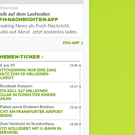
leib auf dem Laufenden
FH-NACHRICHTEN-APP
reaking News als Push-Nachricht,
dio auf Abruf. Jetzt kostenlos laden.
FFH-APP
HEMEN-TICKER
6 aus 49
15:49
OTTOGEWINN: NUR EINE ZAHL
EHLTE ZUM 50-MILLIONEN-
ACKPOT
Facebook-Konzern
15:17
ETA SOLL 567 MILLIONEN
OLLAR IN FONDS FÜR KINDER
AHLEN
Polizei warnt Drohnen-Besitzer
15:16
ICHT AM FRANKFURTER AIRPORT
IEGEN!
Zwei Verletzte im Krankenhaus
14:28
UTO KOLLIDIERT MIT U-BAHN IN
BERURSEL