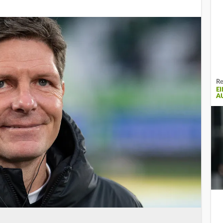
Re
E
A