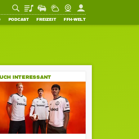
Playlist
Staupilot
Wetter
Webcam
Mein FFH
O
PODCAST
FREIZEIT
FFH-WELT
UCH INTERESSANT