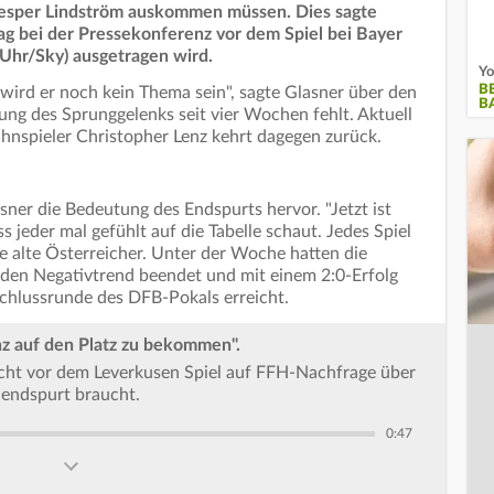
sper Lindström auskommen müssen. Dies sagte
ag bei der Pressekonferenz vor dem Spiel bei Bayer
Uhr/Sky) ausgetragen wird.
Yo
B
wird er noch kein Thema sein", sagte Glasner über den
B
ung des Sprunggelenks seit vier Wochen fehlt. Aktuell
hnspieler Christopher Lenz kehrt dagegen zurück.
sner die Bedeutung des Endspurts hervor. "Jetzt ist
 jeder mal gefühlt auf die Tabelle schaut. Jedes Spiel
hre alte Österreicher. Unter der Woche hatten die
nden Negativtrend beendet und mit einem 2:0-Erfolg
schlussrunde des DFB-Pokals erreicht.
anz auf den Platz zu bekommen".
richt vor dem Leverkusen Spiel auf FFH-Nachfrage über
nendspurt braucht.
0:47