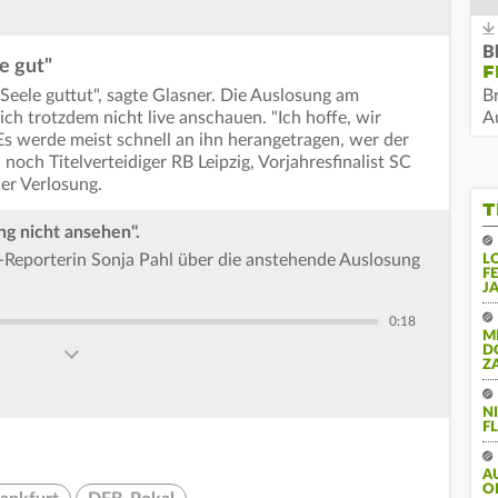
B
le gut"
F
 Seele guttut", sagte Glasner. Die Auslosung am
B
ch trotzdem nicht live anschauen. "Ich hoffe, wir
Au
 Es werde meist schnell an ihn herangetragen, wer der
noch Titelverteidiger RB Leipzig, Vorjahresfinalist SC
der Verlosung.
T
ng nicht ansehen".
-Reporterin Sonja Pahl über die anstehende Auslosung
L
F
J
0:18
M
D
Z
N
FL
A
O