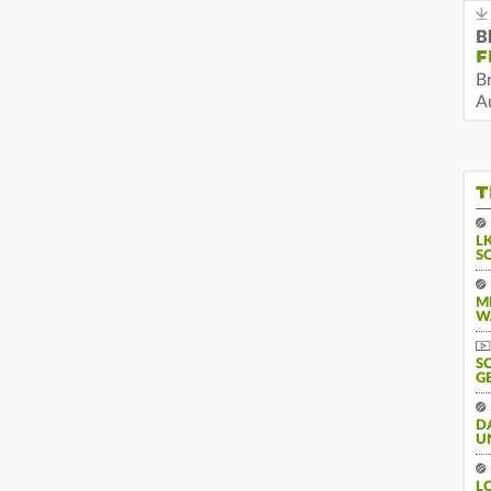
B
F
B
Au
T
L
S
M
W
S
G
D
U
L