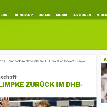
KEHR
HOROSKOP
ON AIR
MUSIK
AKTIONEN
VIDE
A
en
>
Comeback im Nationalteam: HSG Wetzlar Torwart Klimpke
schaft
LIMPKE ZURÜCK IM DHB-