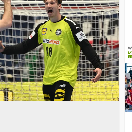
Wi
M
E