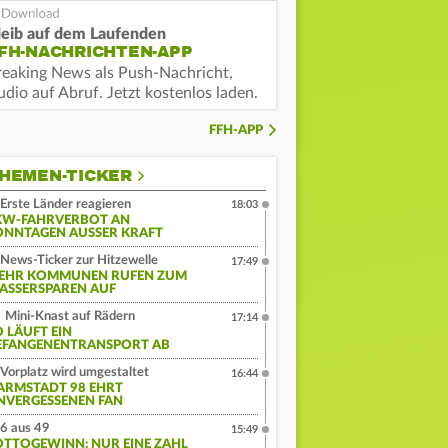
leib auf dem Laufenden
FH-NACHRICHTEN-APP
reaking News als Push-Nachricht,
dio auf Abruf. Jetzt kostenlos laden.
FFH-APP
HEMEN-TICKER
Erste Länder reagieren
18:03
KW-FAHRVERBOT AN
ONNTAGEN AUSSER KRAFT
News-Ticker zur Hitzewelle
17:49
EHR KOMMUNEN RUFEN ZUM
ASSERSPAREN AUF
Mini-Knast auf Rädern
17:14
O LÄUFT EIN
EFANGENENTRANSPORT AB
Vorplatz wird umgestaltet
16:44
ARMSTADT 98 EHRT
NVERGESSENEN FAN
6 aus 49
15:49
OTTOGEWINN: NUR EINE ZAHL