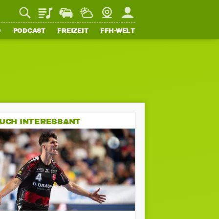
Playlist
Staupilot
Wetter
Webcam
Mein FFH
O
PODCAST
FREIZEIT
FFH-WELT
UCH INTERESSANT