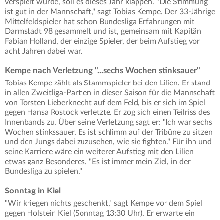
verspielt wurde, soll es dieses Jahr klappen. "Die Stimmung
ist gut in der Mannschaft," sagt Tobias Kempe. Der 33-Jährige
Mittelfeldspieler hat schon Bundesliga Erfahrungen mit
Darmstadt 98 gesammelt und ist, gemeinsam mit Kapitän
Fabian Holland, der einzige Spieler, der beim Aufstieg vor
acht Jahren dabei war.
Kempe nach Verletzung "...sechs Wochen stinksauer"
Tobias Kempe zählt als Stammspieler bei den Lilien. Er stand
in allen Zweitliga-Partien in dieser Saison für die Mannschaft
von Torsten Lieberknecht auf dem Feld, bis er sich im Spiel
gegen Hansa Rostock verletzte. Er zog sich einen Teilriss des
Innenbands zu. Über seine Verletzung sagt er: "Ich war sechs
Wochen stinkssauer. Es ist schlimm auf der Tribüne zu sitzen
und den Jungs dabei zuzusehen, wie sie fighten." Für ihn und
seine Karriere wäre ein weiterer Aufstieg mit den Lilien
etwas ganz Besonderes. "Es ist immer mein Ziel, in der
Bundesliga zu spielen."
Sonntag in Kiel
"Wir kriegen nichts geschenkt," sagt Kempe vor dem Spiel
gegen Holstein Kiel (Sonntag 13:30 Uhr). Er erwarte ein