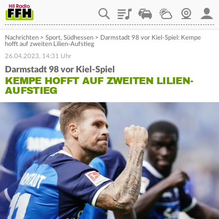
Playlist
Staupilot
Wetter
Webcam
Mein
Nachrichten
>
Sport
,
Südhessen
>
Darmstadt 98 vor Kiel-Spiel: Kempe
hofft auf zweiten Lilien-Aufstieg
26.04.2023, 14:31 Uhr
Darmstadt 98 vor Kiel-Spiel
KEMPE HOFFT AUF ZWEITEN LILIEN-
AUFSTIEG