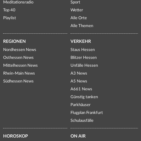
Meditationsradio
Sport
Top 40
Wetter
Playlist
Alle Orte
Alle Themen
REGIONEN
VERKEHR
Nordhessen News
Staus Hessen
Osthessen News
Blitzer Hessen
Mittelhessen News
Unfälle Hessen
Rhein-Main News
A3 News
Südhessen News
A5 News
A661 News
Günstig tanken
Parkhäuser
Flugplan Frankfurt
Schulausfälle
HOROSKOP
ON AIR