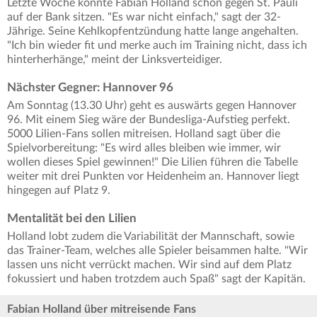
Letzte Woche konnte Fabian Holland schon gegen St. Pauli
auf der Bank sitzen. "Es war nicht einfach," sagt der 32-
Jährige. Seine Kehlkopfentzündung hatte lange angehalten.
"Ich bin wieder fit und merke auch im Training nicht, dass ich
hinterherhänge," meint der Linksverteidiger.
Nächster Gegner: Hannover 96
Am Sonntag (13.30 Uhr) geht es auswärts gegen Hannover
96. Mit einem Sieg wäre der Bundesliga-Aufstieg perfekt.
5000 Lilien-Fans sollen mitreisen. Holland sagt über die
Spielvorbereitung: "Es wird alles bleiben wie immer, wir
wollen dieses Spiel gewinnen!" Die Lilien führen die Tabelle
weiter mit drei Punkten vor Heidenheim an. Hannover liegt
hingegen auf Platz 9.
Mentalität bei den Lilien
Holland lobt zudem die Variabilität der Mannschaft, sowie
das Trainer-Team, welches alle Spieler beisammen halte. "Wir
lassen uns nicht verrückt machen. Wir sind auf dem Platz
fokussiert und haben trotzdem auch Spaß" sagt der Kapitän.
Fabian Holland über mitreisende Fans