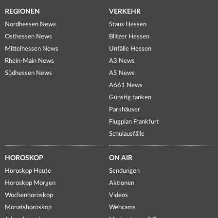
REGIONEN
VERKEHR
Nordhessen News
Staus Hessen
Osthessen News
Blitzer Hessen
Mittelhessen News
Unfälle Hessen
Rhein-Main News
A3 News
Südhessen News
A5 News
A661 News
Günstig tanken
Parkhäuser
Flugplan Frankfurt
Schulausfälle
HOROSKOP
ON AIR
Horoskop Heute
Sendungen
Horoskop Morgen
Aktionen
Wochenhoroskop
Videos
Monatshoroskop
Webcams