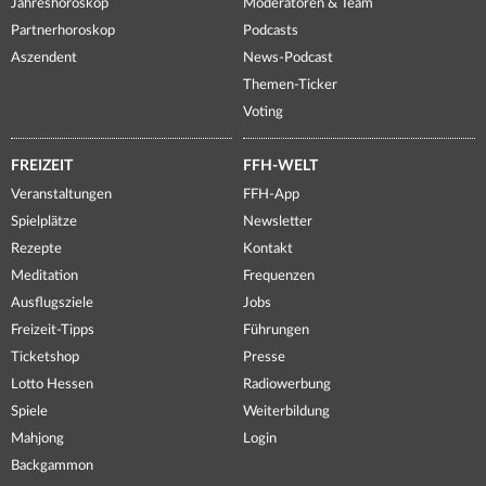
Jahreshoroskop
Moderatoren & Team
Partnerhoroskop
Podcasts
Aszendent
News-Podcast
Themen-Ticker
Voting
FREIZEIT
FFH-WELT
Veranstaltungen
FFH-App
Spielplätze
Newsletter
Rezepte
Kontakt
Meditation
Frequenzen
Ausflugsziele
Jobs
Freizeit-Tipps
Führungen
Ticketshop
Presse
Lotto Hessen
Radiowerbung
Spiele
Weiterbildung
Mahjong
Login
Backgammon