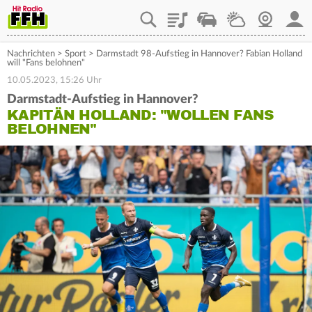
Playlist
Staupilot
Wetter
Webcam
Mein
Nachrichten
>
Sport
>
Darmstadt 98-Aufstieg in Hannover? Fabian Holland
will "Fans belohnen"
10.05.2023, 15:26 Uhr
Darmstadt-Aufstieg in Hannover?
KAPITÄN HOLLAND: "WOLLEN FANS
BELOHNEN"