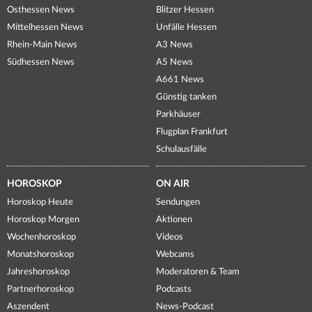
Osthessen News
Blitzer Hessen
Mittelhessen News
Unfälle Hessen
Rhein-Main News
A3 News
Südhessen News
A5 News
A661 News
Günstig tanken
Parkhäuser
Flugplan Frankfurt
Schulausfälle
HOROSKOP
ON AIR
Horoskop Heute
Sendungen
Horoskop Morgen
Aktionen
Wochenhoroskop
Videos
Monatshoroskop
Webcams
Jahreshoroskop
Moderatoren & Team
Partnerhoroskop
Podcasts
Aszendent
News-Podcast