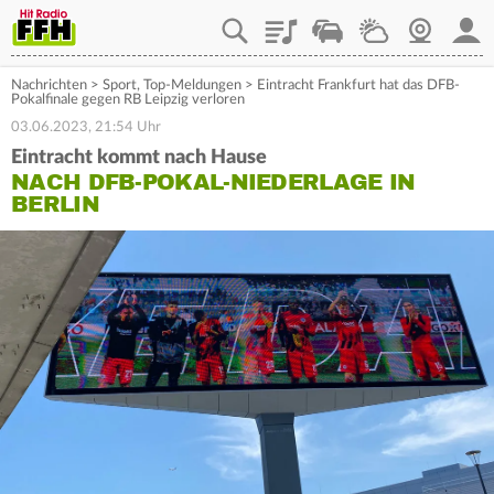
Playlist
Staupilot
Wetter
Webcam
Mein
Nachrichten
>
Sport
,
Top-Meldungen
>
Eintracht Frankfurt hat das DFB-
Pokalfinale gegen RB Leipzig verloren
03.06.2023, 21:54 Uhr
Eintracht kommt nach Hause
NACH DFB-POKAL-NIEDERLAGE IN
BERLIN