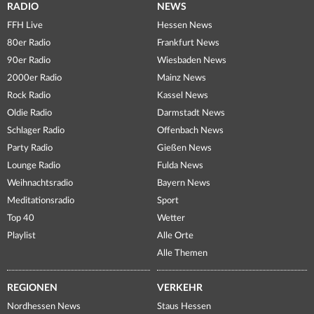
RADIO
NEWS
FFH Live
Hessen News
80er Radio
Frankfurt News
90er Radio
Wiesbaden News
2000er Radio
Mainz News
Rock Radio
Kassel News
Oldie Radio
Darmstadt News
Schlager Radio
Offenbach News
Party Radio
Gießen News
Lounge Radio
Fulda News
Weihnachtsradio
Bayern News
Meditationsradio
Sport
Top 40
Wetter
Playlist
Alle Orte
Alle Themen
REGIONEN
VERKEHR
Nordhessen News
Staus Hessen