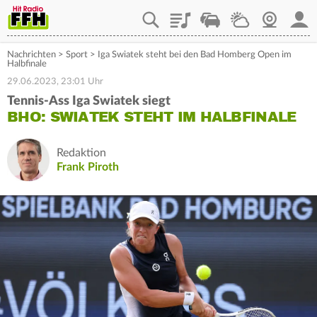
Playlist
Staupilot
Wetter
Webcam
Mein
Nachrichten
>
Sport
>
Iga Swiatek steht bei den Bad Homberg Open im
Halbfinale
29.06.2023, 23:01 Uhr
Tennis-Ass Iga Swiatek siegt
BHO: SWIATEK STEHT IM HALBFINALE
Redaktion
Frank Piroth