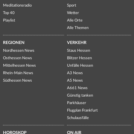
Meditationsradio
Sport
Top 40
Wetter
Playlist
Alle Orte
Alle Themen
REGIONEN
VERKEHR
Nordhessen News
Staus Hessen
Osthessen News
Blitzer Hessen
Mittelhessen News
Unfälle Hessen
Rhein-Main News
A3 News
Südhessen News
A5 News
A661 News
Günstig tanken
Parkhäuser
Flugplan Frankfurt
Schulausfälle
HOROSKOP
ON AIR