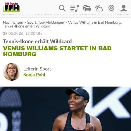
Playlist
Staupilot
Wetter
Webcam
Mein
Nachrichten
>
Sport
,
Top-Meldungen
>
Venus Williams in Bad Homburg:
Tennis-Ikone erhält Wildcard
29.05.2026, 13:30 Uhr
Tennis-Ikone erhält Wildcard
VENUS WILLIAMS STARTET IN BAD
HOMBURG
Leiterin Sport
Sonja Pahl