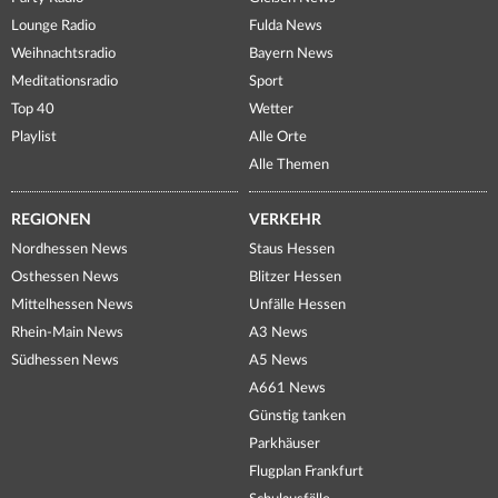
Lounge Radio
Fulda News
Weihnachtsradio
Bayern News
Meditationsradio
Sport
Top 40
Wetter
Playlist
Alle Orte
Alle Themen
REGIONEN
VERKEHR
Nordhessen News
Staus Hessen
Osthessen News
Blitzer Hessen
Mittelhessen News
Unfälle Hessen
Rhein-Main News
A3 News
Südhessen News
A5 News
A661 News
Günstig tanken
Parkhäuser
Flugplan Frankfurt