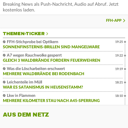
Breaking News als Push-Nachricht, Audio auf Abruf. Jetzt
kostenlos laden.
FFH-APP
THEMEN-TICKER
FFH-Stichprobe bei Optikern
19:25
SONNENFINSTERNIS-BRILLEN SIND MANGELWARE
A7 wegen Rauchwolke gesperrt
19:22
GLEICH 3 WALDBRÄNDE FORDERN FEUERWEHREN
Was die Löscharbeiten erschwert
19:19
MEHRERE WALDBRÄNDE BEI RODENBACH
Leichenteile im Müll
18:21
WAR ES SATANISMUS IN HEUSENSTAMM?
Lkw in Flammen
18:10
MEHRERE KILOMETER STAU NACH A45-SPERRUNG
AUS DEM NETZ