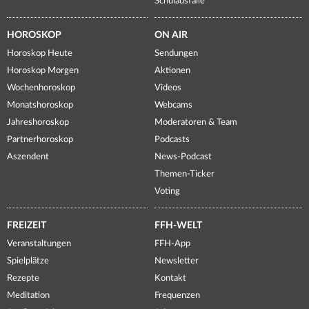
Schulausfälle
HOROSKOP
ON AIR
Horoskop Heute
Sendungen
Horoskop Morgen
Aktionen
Wochenhoroskop
Videos
Monatshoroskop
Webcams
Jahreshoroskop
Moderatoren & Team
Partnerhoroskop
Podcasts
Aszendent
News-Podcast
Themen-Ticker
Voting
FREIZEIT
FFH-WELT
Veranstaltungen
FFH-App
Spielplätze
Newsletter
Rezepte
Kontakt
Meditation
Frequenzen