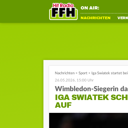
ON AIR:
NACHRICHTEN
VER
Nachrichten
>
Sport
>
Iga Swiatek startet b
26.05.2026, 15:00 Uhr
Wimbledon-Siegerin da
IGA SWIATEK SC
AUF