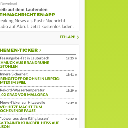
leib auf dem Laufenden
FH-NACHRICHTEN-APP
reaking News als Push-Nachricht,
dio auf Abruf. Jetzt kostenlos laden.
FFH-APP
HEMEN-TICKER
Fassungslos-Tat in Lauterbach
19:25
CHMUCK AUS BRANDRUINE
ESTOHLEN
Innere Sicherheit
18:41
PRENGSTOFF-DROHNE IN LEIPZIG:
MTEX IM SPIEL
Rekord-Wassertemperatur
18:29
3,02 GRAD VOR MALLORCA
News-Ticker zur Hitzewelle
17:49
WD: HITZE MACHT ZUM
OCHENENDE PAUSE
"Löwen aus dem Käfig lassen"
17:42
V-TRAINER KLINGBEIL HEISS AUF S
ISON