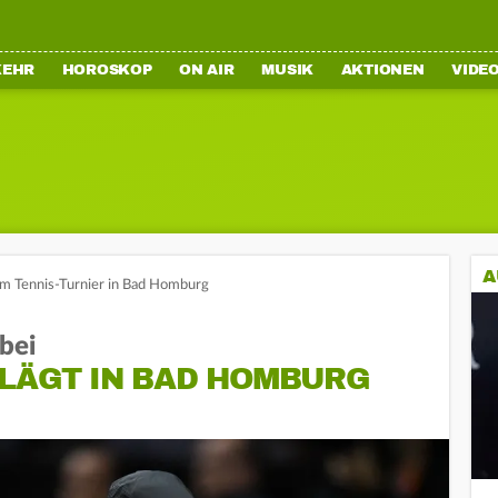
KEHR
HOROSKOP
ON AIR
MUSIK
AKTIONEN
VIDE
A
eim Tennis-Turnier in Bad Homburg
bei
HLÄGT IN BAD HOMBURG