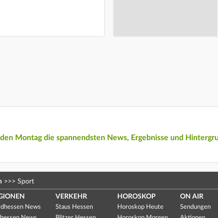
eden Montag die spannendsten News, Ergebnisse und Hintergr
n
>>>
Sport
GIONEN
VERKEHR
HOROSKOP
ON AIR
dhessen News
Staus Hessen
Horoskop Heute
Sendungen
hessen News
Blitzer Hessen
Horoskop Morgen
Aktionen