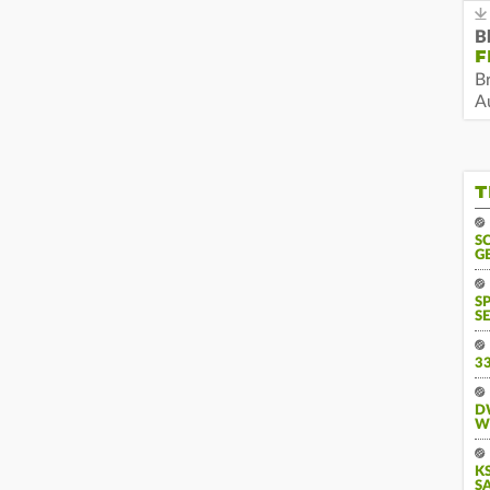
B
F
B
Au
T
S
G
S
SE
3
D
W
KS
A