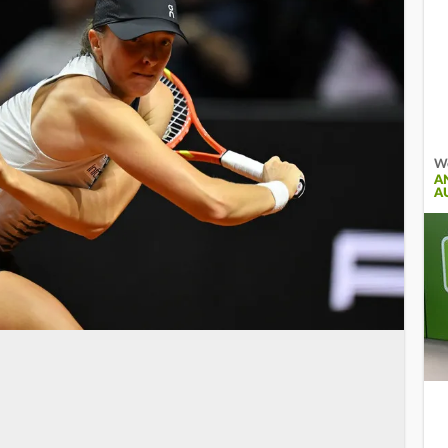
We
A
A