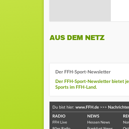
AUS DEM NETZ
Der FFH-Sport-Newsletter
Der FFH-Sport-Newsletter bietet j
Sports im FFH-Land.
Du bist hier:
www.FFH.de
>>>
Nachrichte
RADIO
NEWS
RE
FFH Live
Hessen News
Nor
80er Radio
Frankfurt News
Ost