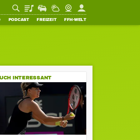
Playlist
Staupilot
Wetter
Webcam
Mein FFH
O
PODCAST
FREIZEIT
FFH-WELT
UCH INTERESSANT