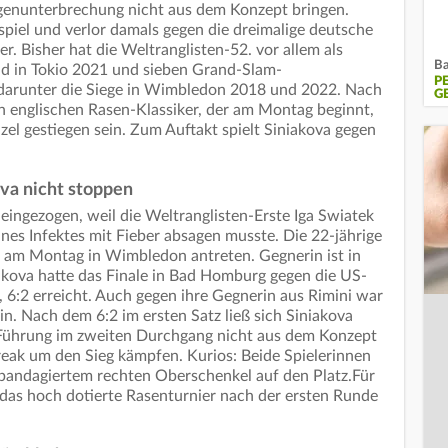
egenunterbrechung nicht aus dem Konzept bringen.
spiel und verlor damals gegen die dreimalige deutsche
. Bisher hat die Weltranglisten-52. vor allem als
Ba
ld in Tokio 2021 und sieben Grand-Slam-
P
- darunter die Siege in Wimbledon 2018 und 2022. Nach
G
n englischen Rasen-Klassiker, der am Montag beginnt,
zel gestiegen sein. Zum Auftakt spielt Siniakova gegen
va nicht stoppen
 eingezogen, weil die Weltranglisten-Erste Iga Swiatek
ines Infektes mit Fieber absagen musste. Die 22-jährige
r am Montag in Wimbledon antreten. Gegnerin ist in
akova hatte das Finale in Bad Homburg gegen die US-
6:2 erreicht. Auch gegen ihre Gegnerin aus Rimini war
in. Nach dem 6:2 im ersten Satz ließ sich Siniakova
-Führung im zweiten Durchgang nicht aus dem Konzept
break um den Sieg kämpfen. Kurios: Beide Spielerinnen
andagiertem rechten Oberschenkel auf den Platz.Für
das hoch dotierte Rasenturnier nach der ersten Runde