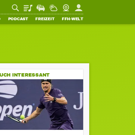
Playlist
Staupilot
Wetter
Webcam
Mein FFH
O
PODCAST
FREIZEIT
FFH-WELT
UCH INTERESSANT