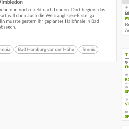
 Wimbledon
Abend nun noch direkt nach London. Dort beginnt das
B
rt will dann auch die Weltranglisten-Erste Iga
F
in musste gestern ihr geplantes Halbfinale in Bad
B
absagen.
Au
ympia
Bad Homburg vor der Höhe
Tennis
T
E
R
S
S
S