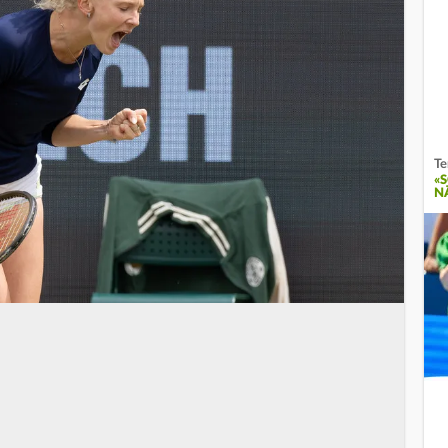
Te
«
N