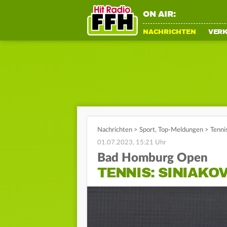
ON AIR:
NACHRICHTEN
VER
Nachrichten
>
Sport
,
Top-Meldungen
>
Tenni
01.07.2023, 15:21 Uhr
Bad Homburg Open
TENNIS: SINIAKO