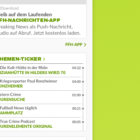
leib auf dem Laufenden
FH-NACHRICHTEN-APP
reaking News als Push-Nachricht,
dio auf Abruf. Jetzt kostenlos laden.
FFH-APP
HEMEN-TICKER
Die Kult-Hütte in der Rhön
04:22
NZIANHÜTTE IN HILDERS WIRD 70
Kriegsreporter Paul Ronzheimer
04:00
ONZHEIMER
stern Crime
01:00
PURENSUCHE
Fußball News täglich
00:21
TAMMPLATZ
True Crime Podcast
00:05
PURENELEMENTE ORIGINAL