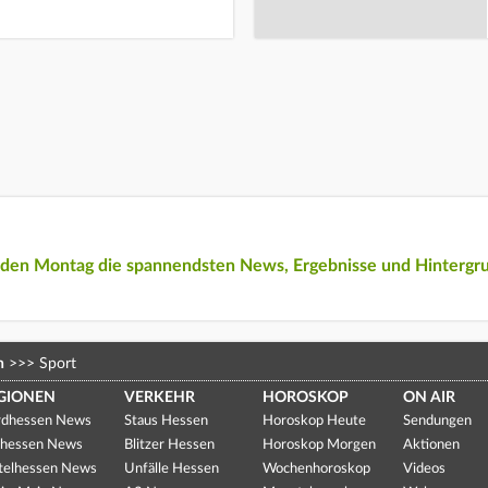
eden Montag die spannendsten News, Ergebnisse und Hintergr
n
>>>
Sport
GIONEN
VERKEHR
HOROSKOP
ON AIR
dhessen News
Staus Hessen
Horoskop Heute
Sendungen
hessen News
Blitzer Hessen
Horoskop Morgen
Aktionen
telhessen News
Unfälle Hessen
Wochenhoroskop
Videos