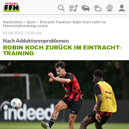
Playlist
Staupilot
Wetter
Webcam
Mein
Nachrichten
>
Sport
>
Eintracht Frankfurt: Robin Koch kehrt ins
Mannschaftstraining zurück
01.08.2023, 13:30 Uhr
Nach Adduktorenproblemen
ROBIN KOCH ZURÜCK IM EINTRACHT-
TRAINING