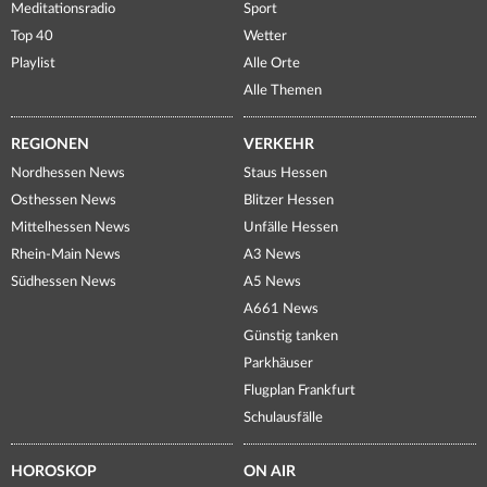
Meditationsradio
Sport
Top 40
Wetter
Playlist
Alle Orte
Alle Themen
REGIONEN
VERKEHR
Nordhessen News
Staus Hessen
Osthessen News
Blitzer Hessen
Mittelhessen News
Unfälle Hessen
Rhein-Main News
A3 News
Südhessen News
A5 News
A661 News
Günstig tanken
Parkhäuser
Flugplan Frankfurt
Schulausfälle
HOROSKOP
ON AIR