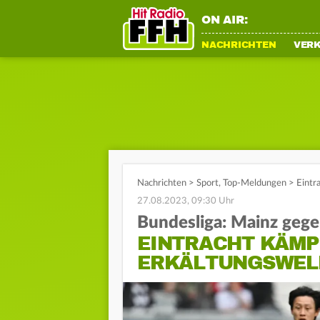
ON AIR:
NACHRICHTEN
VER
Nachrichten
>
Sport
,
Top-Meldungen
>
Eintr
27.08.2023, 09:30 Uhr
Bundesliga: Mainz geg
EINTRACHT KÄMP
ERKÄLTUNGSWEL