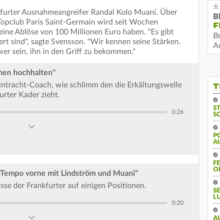
furter Ausnahmeangreifer Randal Kolo Muani. Über
B
opclub Paris Saint-Germain wird seit Wochen
F
n eine Ablöse von 100 Millionen Euro haben. "Es gibt
B
 wert sind", sagte Svensson. "Wir kennen seine Stärken.
Au
wer sein, ihn in den Griff zu bekommen."
men hochhalten"
ntracht-Coach, wie schlimm den die Erkältungswelle
T
furter Kader zieht.
S
0:26
S
P
A
F
O
 Tempo vorne mit Lindström und Muani"
asse der Frankfurter auf einigen Positionen.
S
L
0:20
A