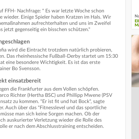
auf FFH- Nachfrage: " Es war letzte Woche schon
Na
wieder. Einige Spieler haben Kratzen im Hals. Wir
E
enemaßnahmen aufrechterhalten und uns im Zweifel
M
 jetzt gegenseitig ein bisschen schützen."
angeschlagen
a wird die Eintracht trotzdem natürlich probieren,
n. Das rheinhessische Fußball-Derby startet um 15:30
at eine besondere Wichtigkeit. Es ist das erste
trainer Bo Svensson.
kt einsatzbereit
gen die Frankfurter aus dem Vollen schöpfen.
co Richter (Hertha BSC) und Phillipp Mwene (PSV
nsatz zu kommen. "Er ist fit und hat Bock", sagte
r. Auch über das "Fitnesslevel und das sportliche
müsse man sich keine Sorgen machen. Ob der
 auskurierter Verletzung wieder die Rolle des
le er nach dem Abschlusstraining entscheiden.