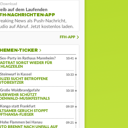
leib auf dem Laufenden
FH-NACHRICHTEN-APP
reaking News als Push-Nachricht,
dio auf Abruf. Jetzt kostenlos laden.
FFH-APP
HEMEN-TICKER
Sex-Party im Rathaus Mannheim?
10:41
TADTRAT SORGT WIEDER FÜR
CHLAGZEILEN
Steinwurf in Kassel
10:33
OLIZEI SUCHT BETROFFENE
UTOBESITZER
Große Waldbrandgefahr
10:18
EUERWEHR SCHÜTZT
DENWALD-MUSIKFESTIVALS
Kongo statt Frankfurt
09:59
ELTSAMER GERUCH STOPPT
UFTHANSA-FLIEGER
Hohe Flammen bei Hanau
09:21
UTO BRENNT NACH UNFALL AUF