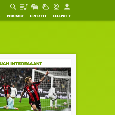
Playlist
Staupilot
Wetter
Webcam
Mein FFH
O
PODCAST
FREIZEIT
FFH-WELT
UCH INTERESSANT