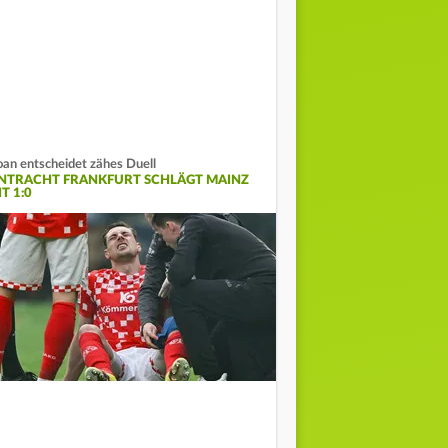
an entscheidet zähes Duell
INTRACHT FRANKFURT SCHLÄGT MAINZ
T 1:0