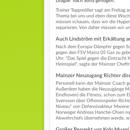
League nach Sofia geflogen.
Trainer Toppmöller sagt am Freitag 
Thema bei uns und eben diese Woche 
müssen schauen, dass wir die Hygi
separieren. Von daher müssen wir uns
Auch Lindström mit Erkältung 
Nach dem Europa-Dämpfer gegen Sofi
gegen den FSV Mainz 05 Gas zu gebe
Uhr. "Das Spiel gegen die Eintracht h
Heimspiel", sagte der Mainzer Chef
Mainzer Neuzugang Richter dire
Personell kann der Mainzer Coach ge
Außerdem haben die Neuzugänge Mar
Eindhoven) die Fitness, schon zum Ei
Svensson über Offensivspieler Richte
Niveau" von Defensivakteur Mwene 
Norweger Andreas Hanche-Olsen nach
Abwehrchefs übernehmen werde, wol
Großer Respekt vor Kolo Muani