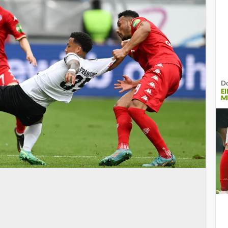
Do
E
MI