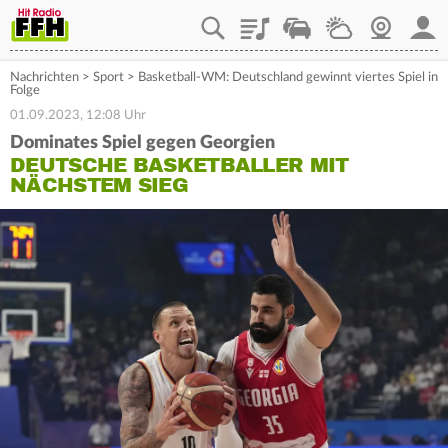
Playlist
Staupilot
Wetter
Webcam
Mein
Nachrichten
>
Sport
>
Basketball-WM: Deutschland gewinnt viertes Spiel in
Folge
01.09.2023, 12:08 Uhr
Dominates Spiel gegen Georgien
DEUTSCHE BASKETBALLER MIT
NÄCHSTEM SIEG