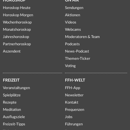
HOROSKOP
ON AIR
Horoskop Heute
Sendungen
Horoskop Morgen
Aktionen
Wochenhoroskop
Videos
Monatshoroskop
Webcams
Jahreshoroskop
Moderatoren & Team
Partnerhoroskop
Podcasts
Aszendent
News-Podcast
Themen-Ticker
Voting
FREIZEIT
FFH-WELT
Veranstaltungen
FFH-App
Spielplätze
Newsletter
Rezepte
Kontakt
Meditation
Frequenzen
Ausflugsziele
Jobs
Freizeit-Tipps
Führungen