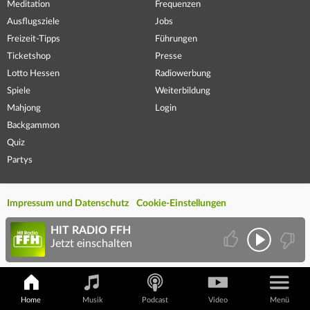
Meditation
Frequenzen
Ausflugsziele
Jobs
Freizeit-Tipps
Führungen
Ticketshop
Presse
Lotto Hessen
Radiowerbung
Spiele
Weiterbildung
Mahjong
Login
Backgammon
Quiz
Partys
Impressum und Datenschutz
Cookie-Einstellungen
HIT RADIO FFH
Jetzt einschalten
Home
Musik
Podcast
Video
Menü