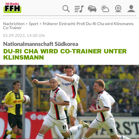
Playlist
Staupilot
Wetter
Webcam
Mein
Nachrichten
>
Sport
>
Früherer Eintracht-Profi Du-Ri Cha wird Klinsmanns
Co-Trainer
01.09.2023, 14:30 Uhr
Nationalmannschaft Südkorea
DU-RI CHA WIRD CO-TRAINER UNTER
KLINSMANN