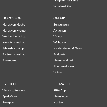
Flugplan Frankfurt
Schulausfälle
HOROSKOP
ON AIR
Horoskop Heute
Sendungen
Horoskop Morgen
Aktionen
Wochenhoroskop
Videos
Monatshoroskop
Webcams
Jahreshoroskop
Moderatoren & Team
Partnerhoroskop
Podcasts
Aszendent
News-Podcast
Themen-Ticker
Voting
FREIZEIT
FFH-WELT
Veranstaltungen
FFH-App
Spielplätze
Newsletter
Rezepte
Kontakt