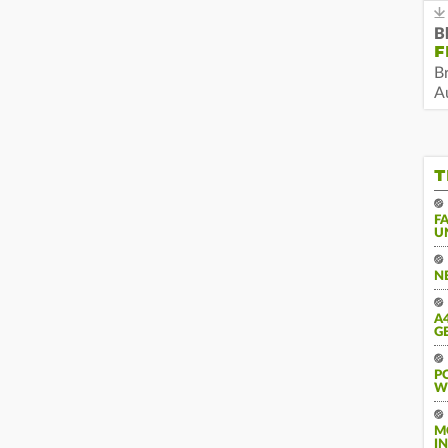
B
F
B
Au
T
F
U
N
A
G
PO
E
M
IN