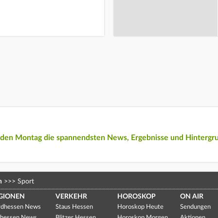
eden Montag die spannendsten News, Ergebnisse und Hintergr
n
>>>
Sport
GIONEN
VERKEHR
HOROSKOP
ON AIR
dhessen News
Staus Hessen
Horoskop Heute
Sendungen
hessen News
Blitzer Hessen
Horoskop Morgen
Aktionen