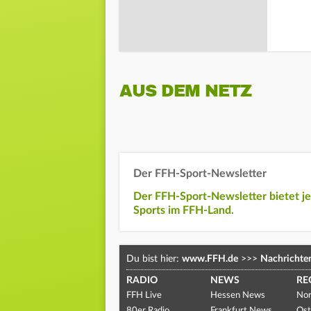
AUS DEM NETZ
Der FFH-Sport-Newsletter
Der FFH-Sport-Newsletter bietet j
Sports im FFH-Land.
Du bist hier:
www.FFH.de
>>>
Nachrichte
RADIO
NEWS
RE
FFH Live
Hessen News
Nor
80er Radio
Frankfurt News
Ost