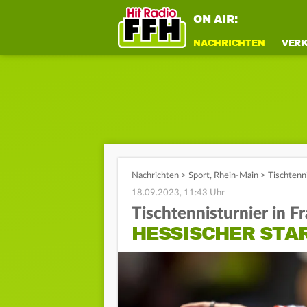
ON AIR:
NACHRICHTEN
VER
Nachrichten
>
Sport
,
Rhein-Main
>
Tischtenni
18.09.2023, 11:43 Uhr
Tischtennisturnier in F
HESSISCHER STAR