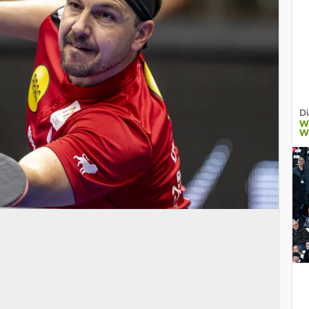
Di
W
W