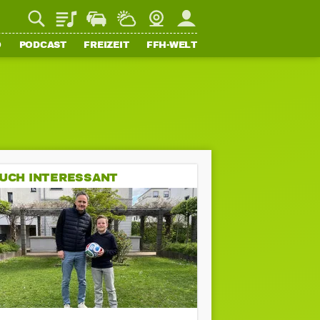
Playlist
Staupilot
Wetter
Webcam
Mein FFH
O
PODCAST
FREIZEIT
FFH-WELT
UCH INTERESSANT