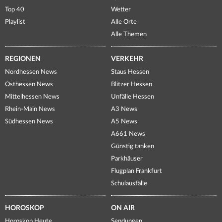
Top 40
Wetter
Playlist
Alle Orte
Alle Themen
REGIONEN
VERKEHR
Nordhessen News
Staus Hessen
Osthessen News
Blitzer Hessen
Mittelhessen News
Unfälle Hessen
Rhein-Main News
A3 News
Südhessen News
A5 News
A661 News
Günstig tanken
Parkhäuser
Flugplan Frankfurt
Schulausfälle
HOROSKOP
ON AIR
Horoskop Heute
Sendungen