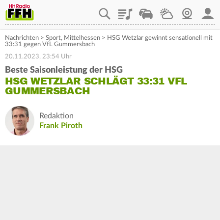
Playlist
Staupilot
Wetter
Webcam
Mein
Nachrichten
>
Sport
,
Mittelhessen
>
HSG Wetzlar gewinnt sensationell mit
33:31 gegen VfL Gummersbach
20.11.2023, 23:54 Uhr
Beste Saisonleistung der HSG
HSG WETZLAR SCHLÄGT 33:31 VFL
GUMMERSBACH
Redaktion
Frank Piroth