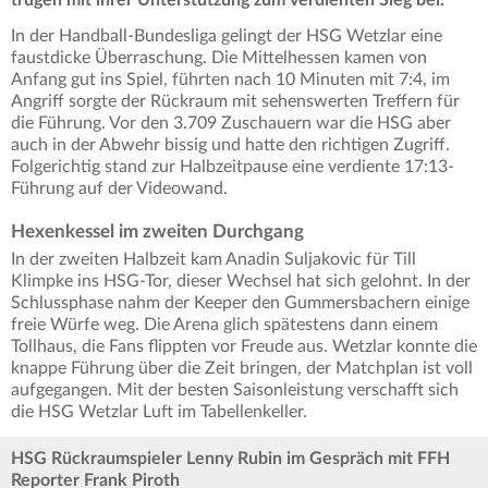
trugen mit ihrer Unterstützung zum verdienten Sieg bei.
In der Handball-Bundesliga gelingt der HSG Wetzlar eine
faustdicke Überraschung. Die Mittelhessen kamen von
Anfang gut ins Spiel, führten nach 10 Minuten mit 7:4, im
Angriff sorgte der Rückraum mit sehenswerten Treffern für
die Führung. Vor den 3.709 Zuschauern war die HSG aber
auch in der Abwehr bissig und hatte den richtigen Zugriff.
Folgerichtig stand zur Halbzeitpause eine verdiente 17:13-
Führung auf der Videowand.
Hexenkessel im zweiten Durchgang
In der zweiten Halbzeit kam Anadin Suljakovic für Till
Klimpke ins HSG-Tor, dieser Wechsel hat sich gelohnt. In der
Schlussphase nahm der Keeper den Gummersbachern einige
freie Würfe weg. Die Arena glich spätestens dann einem
Tollhaus, die Fans flippten vor Freude aus. Wetzlar konnte die
knappe Führung über die Zeit bringen, der Matchplan ist voll
aufgegangen. Mit der besten Saisonleistung verschafft sich
die HSG Wetzlar Luft im Tabellenkeller.
HSG Rückraumspieler Lenny Rubin im Gespräch mit FFH
Reporter Frank Piroth