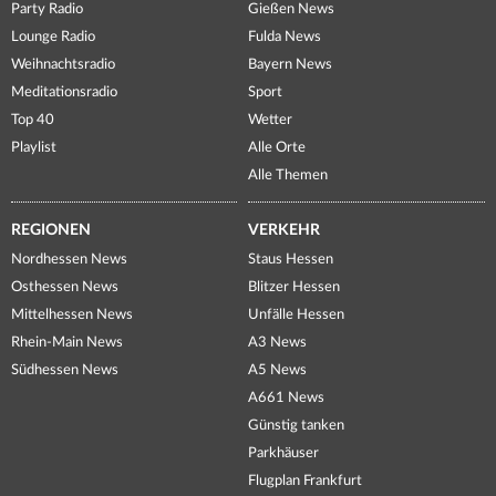
Party Radio
Gießen News
Lounge Radio
Fulda News
Weihnachtsradio
Bayern News
Meditationsradio
Sport
Top 40
Wetter
Playlist
Alle Orte
Alle Themen
REGIONEN
VERKEHR
Nordhessen News
Staus Hessen
Osthessen News
Blitzer Hessen
Mittelhessen News
Unfälle Hessen
Rhein-Main News
A3 News
Südhessen News
A5 News
A661 News
Günstig tanken
Parkhäuser
Flugplan Frankfurt