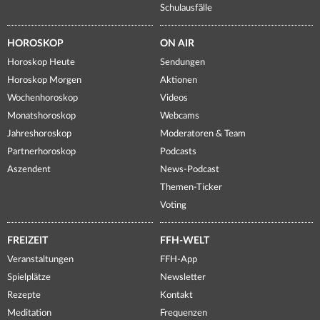
Schulausfälle
HOROSKOP
ON AIR
Horoskop Heute
Sendungen
Horoskop Morgen
Aktionen
Wochenhoroskop
Videos
Monatshoroskop
Webcams
Jahreshoroskop
Moderatoren & Team
Partnerhoroskop
Podcasts
Aszendent
News-Podcast
Themen-Ticker
Voting
FREIZEIT
FFH-WELT
Veranstaltungen
FFH-App
Spielplätze
Newsletter
Rezepte
Kontakt
Meditation
Frequenzen