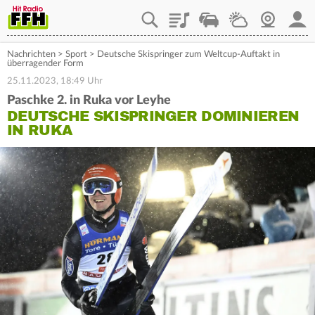
Playlist
Staupilot
Wetter
Webcam
Mein
Nachrichten
>
Sport
>
Deutsche Skispringer zum Weltcup-Auftakt in
überragender Form
25.11.2023, 18:49 Uhr
Paschke 2. in Ruka vor Leyhe
DEUTSCHE SKISPRINGER DOMINIEREN
IN RUKA