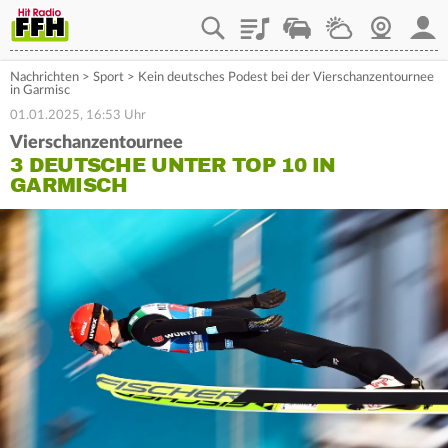
Playlist
Staupilot
Wetter
Webcam
Mein
Nachrichten
>
Sport
>
Kein deutsches Podest bei der Vierschanzentournee
in Garmisc
01.01.2025, 16:53 Uhr
Vierschanzentournee
3 DEUTSCHE UNTER TOP 10 IN
GARMISCH