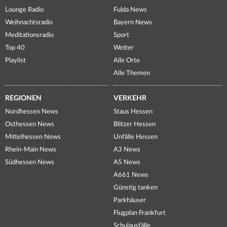
Lounge Radio
Fulda News
Weihnachtsradio
Bayern News
Meditationsradio
Sport
Top 40
Wetter
Playlist
Alle Orte
Alle Themen
REGIONEN
VERKEHR
Nordhessen News
Staus Hessen
Osthessen News
Blitzer Hessen
Mittelhessen News
Unfälle Hessen
Rhein-Main News
A3 News
Südhessen News
A5 News
A661 News
Günstig tanken
Parkhäuser
Flugplan Frankfurt
Schulausfälle