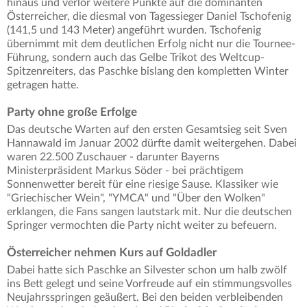
hinaus und verlor weitere Punkte auf die dominanten
Österreicher, die diesmal von Tagessieger Daniel Tschofenig
(141,5 und 143 Meter) angeführt wurden. Tschofenig
übernimmt mit dem deutlichen Erfolg nicht nur die Tournee-
Führung, sondern auch das Gelbe Trikot des Weltcup-
Spitzenreiters, das Paschke bislang den kompletten Winter
getragen hatte.
Party ohne große Erfolge
Das deutsche Warten auf den ersten Gesamtsieg seit Sven
Hannawald im Januar 2002 dürfte damit weitergehen. Dabei
waren 22.500 Zuschauer - darunter Bayerns
Ministerpräsident Markus Söder - bei prächtigem
Sonnenwetter bereit für eine riesige Sause. Klassiker wie
"Griechischer Wein", "YMCA" und "Über den Wolken"
erklangen, die Fans sangen lautstark mit. Nur die deutschen
Springer vermochten die Party nicht weiter zu befeuern.
Österreicher nehmen Kurs auf Goldadler
Dabei hatte sich Paschke an Silvester schon um halb zwölf
ins Bett gelegt und seine Vorfreude auf ein stimmungsvolles
Neujahrsspringen geäußert. Bei den beiden verbleibenden