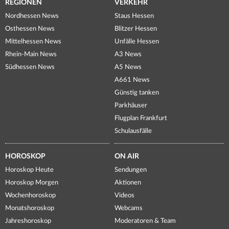
REGIONEN
VERKEHR
Nordhessen News
Staus Hessen
Osthessen News
Blitzer Hessen
Mittelhessen News
Unfälle Hessen
Rhein-Main News
A3 News
Südhessen News
A5 News
A661 News
Günstig tanken
Parkhäuser
Flugplan Frankfurt
Schulausfälle
HOROSKOP
ON AIR
Horoskop Heute
Sendungen
Horoskop Morgen
Aktionen
Wochenhoroskop
Videos
Monatshoroskop
Webcams
Jahreshoroskop
Moderatoren & Team