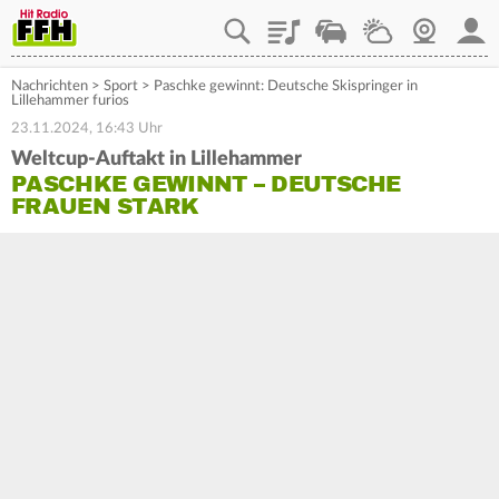
Playlist
Staupilot
Wetter
Webcam
Mein
Nachrichten
>
Sport
>
Paschke gewinnt: Deutsche Skispringer in
Lillehammer furios
23.11.2024, 16:43 Uhr
Weltcup-Auftakt in Lillehammer
PASCHKE GEWINNT – DEUTSCHE
FRAUEN STARK