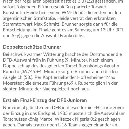
Nach der regulären Spielzeit hatte es 3:3 (1:2) gestanden. Im
sofort folgenden Elfmeterschießen parierte Torwart
Konstantin Heide bei seinem WM-Debüt die ersten beiden
argentinischen Strafstöße. Heide vertrat den erkrankten
Stammtorwart Max Schmitt. Brunner sorgte dann für die
Entscheidung. Im Finale geht es am Samstag um 13 Uhr (RTL
und Sky) gegen die Auswahl Frankreichs.
Doppeltorschütze Brunner
Bei schwül-warmer Witterung brachte der Dortmunder die
DFB-Auswahl früh in Führung (9. Minute). Nach einem
Doppelschlag des designierten Torschützenkönigs Agustin
Ruberto (36./45.+4. Minute) sorgte Brunner auch für den
Ausgleich (58.). Per Kopf erzielte der Hoffenheimer Max
Moerstedt die erneute Führung (69.). Ruberto glich in der
siebten Minute der Nachspielzeit noch aus.
Erst ein Final-Einzug der DFB-Junioren
Nur einmal glückte dem DFB in dieser Turnier-Historie zuvor
der Einzug in das Endspiel. 1985 musste sich die Auswahl um
Torschützenkönig Marcel Witeczek Nigeria 0:2 geschlagen
geben. Damals traten noch U16-Teams gegeneinander an.