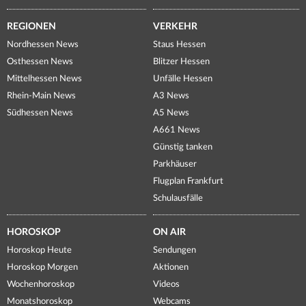
REGIONEN
VERKEHR
Nordhessen News
Staus Hessen
Osthessen News
Blitzer Hessen
Mittelhessen News
Unfälle Hessen
Rhein-Main News
A3 News
Südhessen News
A5 News
A661 News
Günstig tanken
Parkhäuser
Flugplan Frankfurt
Schulausfälle
HOROSKOP
ON AIR
Horoskop Heute
Sendungen
Horoskop Morgen
Aktionen
Wochenhoroskop
Videos
Monatshoroskop
Webcams