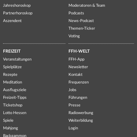
Jahreshoroskop
Moderatoren & Team
Partnerhoroskop
Podcasts
Aszendent
News-Podcast
Themen-Ticker
Voting
FREIZEIT
FFH-WELT
Veranstaltungen
FFH-App
Spielplätze
Newsletter
Rezepte
Kontakt
Meditation
Frequenzen
Ausflugsziele
Jobs
Freizeit-Tipps
Führungen
Ticketshop
Presse
Lotto Hessen
Radiowerbung
Spiele
Weiterbildung
Mahjong
Login
Backgammon