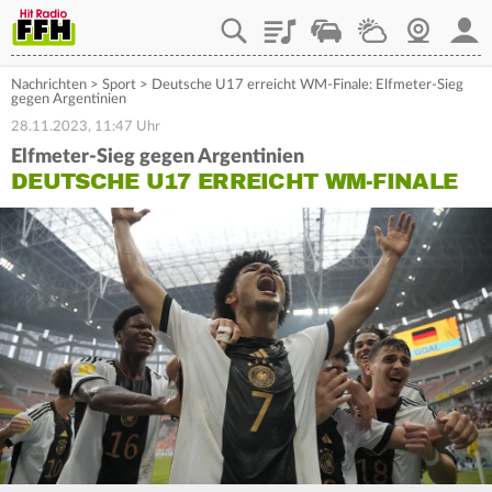
Playlist
Staupilot
Wetter
Webcam
Mein
Nachrichten
>
Sport
>
Deutsche U17 erreicht WM-Finale: Elfmeter-Sieg
gegen Argentinien
28.11.2023, 11:47 Uhr
Elfmeter-Sieg gegen Argentinien
DEUTSCHE U17 ERREICHT WM-FINALE