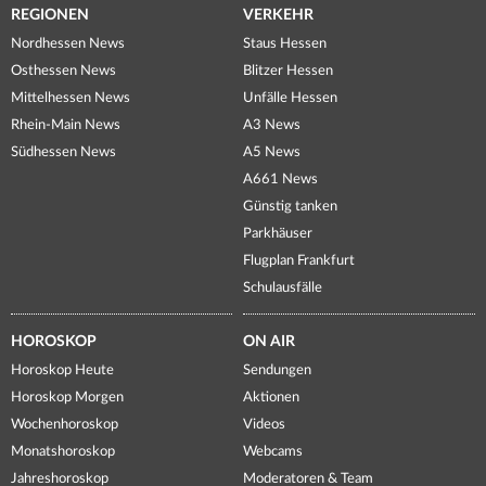
REGIONEN
VERKEHR
Nordhessen News
Staus Hessen
Osthessen News
Blitzer Hessen
Mittelhessen News
Unfälle Hessen
Rhein-Main News
A3 News
Südhessen News
A5 News
A661 News
Günstig tanken
Parkhäuser
Flugplan Frankfurt
Schulausfälle
HOROSKOP
ON AIR
Horoskop Heute
Sendungen
Horoskop Morgen
Aktionen
Wochenhoroskop
Videos
Monatshoroskop
Webcams
Jahreshoroskop
Moderatoren & Team