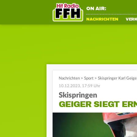
ON AIR:
NACHRICHTEN
VER
Nachrichten
>
Sport
>
Skispringer Karl Geige
10.12.2023, 17:59 Uhr
Skispringen
GEIGER SIEGT ER