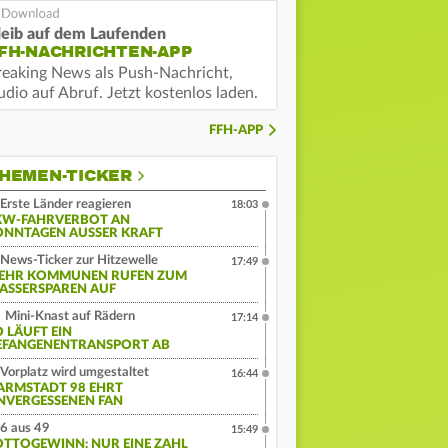
leib auf dem Laufenden
FH-NACHRICHTEN-APP
reaking News als Push-Nachricht,
dio auf Abruf. Jetzt kostenlos laden.
FFH-APP
HEMEN-TICKER
Erste Länder reagieren
18:03
KW-FAHRVERBOT AN
ONNTAGEN AUSSER KRAFT
News-Ticker zur Hitzewelle
17:49
EHR KOMMUNEN RUFEN ZUM
ASSERSPAREN AUF
Mini-Knast auf Rädern
17:14
O LÄUFT EIN
EFANGENENTRANSPORT AB
Vorplatz wird umgestaltet
16:44
ARMSTADT 98 EHRT
NVERGESSENEN FAN
6 aus 49
15:49
OTTOGEWINN: NUR EINE ZAHL