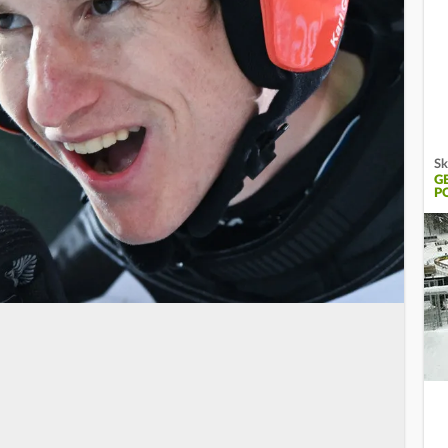
Sk
G
P