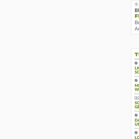
B
F
B
Au
T
L
S
M
W
S
G
D
U
L