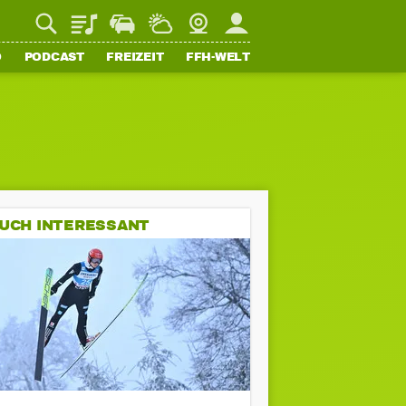
Playlist
Staupilot
Wetter
Webcam
Mein FFH
O
PODCAST
FREIZEIT
FFH-WELT
UCH INTERESSANT