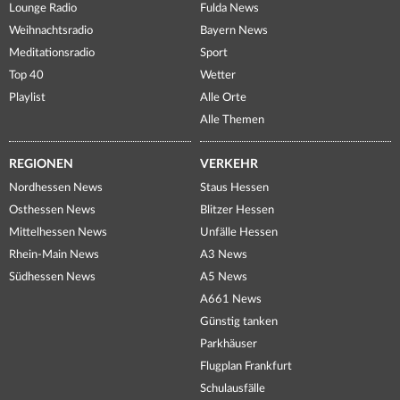
Lounge Radio
Fulda News
Weihnachtsradio
Bayern News
Meditationsradio
Sport
Top 40
Wetter
Playlist
Alle Orte
Alle Themen
REGIONEN
VERKEHR
Nordhessen News
Staus Hessen
Osthessen News
Blitzer Hessen
Mittelhessen News
Unfälle Hessen
Rhein-Main News
A3 News
Südhessen News
A5 News
A661 News
Günstig tanken
Parkhäuser
Flugplan Frankfurt
Schulausfälle