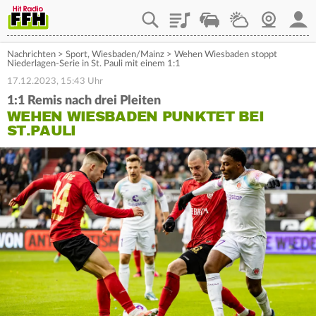
Playlist
Staupilot
Wetter
Webcam
Mein
Nachrichten
>
Sport
,
Wiesbaden/Mainz
>
Wehen Wiesbaden stoppt
Niederlagen-Serie in St. Pauli mit einem 1:1
17.12.2023, 15:43 Uhr
1:1 Remis nach drei Pleiten
WEHEN WIESBADEN PUNKTET BEI
ST.PAULI