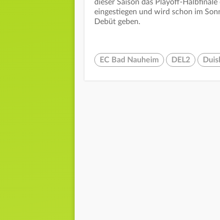
dieser Saison das Playoff-Halbfinale 
eingestiegen und wird schon im Sonn
Debüt geben.
EC Bad Nauheim
DEL2
Duis