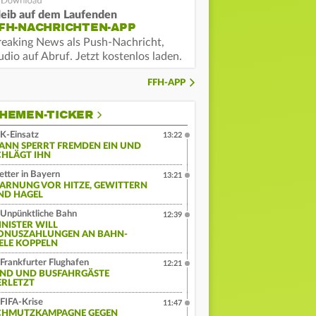
leib auf dem Laufenden
FH-NACHRICHTEN-APP
reaking News als Push-Nachricht,
dio auf Abruf. Jetzt kostenlos laden.
FFH-APP
HEMEN-TICKER
K-Einsatz
13:22
ANN SPERRT FREMDEN EIN UND
CHLÄGT IHN
tter in Bayern
13:21
ARNUNG VOR HITZE, GEWITTERN
ND HAGEL
Unpünktliche Bahn
12:39
INISTER WILL
ONUSZAHLUNGEN AN BAHN-
IELE KOPPELN
Frankfurter Flughafen
12:21
IND UND BUSFAHRGÄSTE
ERLETZT
FIFA-Krise
11:47
CHMUTZKAMPAGNE GEGEN