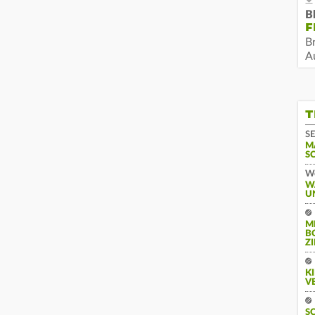
B
F
B
Au
T
SE
M
S
We
W
U
M
B
Z
K
V
S