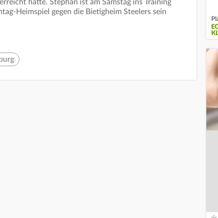
erreicht hatte. Stephan ist am Samstag ins Training
tag-Heimspiel gegen die Bietigheim Steelers sein
Pl
E
K
burg