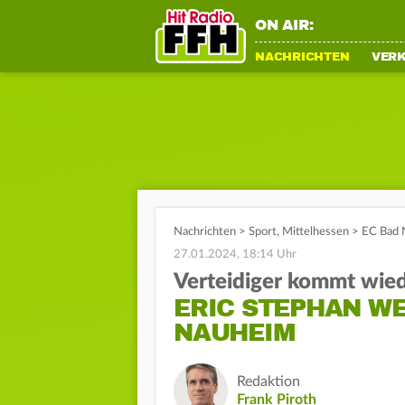
ON AIR:
NACHRICHTEN
VER
Nachrichten
>
Sport
,
Mittelhessen
>
EC Bad N
27.01.2024, 18:14 Uhr
Verteidiger kommt wie
ERIC STEPHAN W
NAUHEIM
Redaktion
Frank Piroth