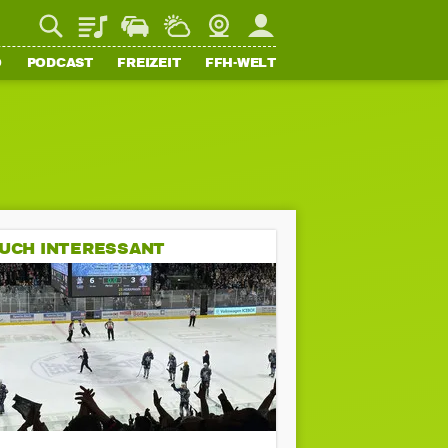
Playlist
Staupilot
Wetter
Webcam
Mein FFH
O
PODCAST
FREIZEIT
FFH-WELT
UCH INTERESSANT