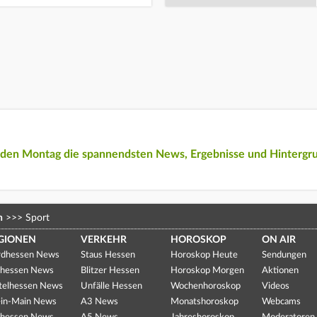
eden Montag die spannendsten News, Ergebnisse und Hintergr
n
>>>
Sport
GIONEN
VERKEHR
HOROSKOP
ON AIR
dhessen News
Staus Hessen
Horoskop Heute
Sendungen
hessen News
Blitzer Hessen
Horoskop Morgen
Aktionen
telhessen News
Unfälle Hessen
Wochenhoroskop
Videos
in-Main News
A3 News
Monatshoroskop
Webcams