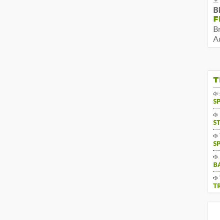
B
F
B
Au
T
S
S
S
B
T