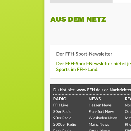
AUS DEM NETZ
Der FFH-Sport-Newsletter
Der FFH-Sport-Newsletter bietet j
Sports im FFH-Land.
Du bist hier:
www.FFH.de
>>>
Nachrichte
RADIO
NEWS
RE
FFH Live
Hessen News
Nor
80er Radio
Frankfurt News
Ost
90er Radio
Wiesbaden News
Mit
2000er Radio
Mainz News
Rhe