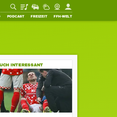
Playlist
Staupilot
Wetter
Webcam
Mein FFH
O
PODCAST
FREIZEIT
FFH-WELT
UCH INTERESSANT