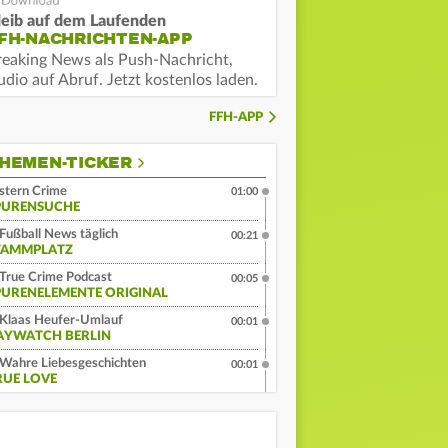
leib auf dem Laufenden
FH-NACHRICHTEN-APP
reaking News als Push-Nachricht,
dio auf Abruf. Jetzt kostenlos laden.
FFH-APP
HEMEN-TICKER
stern Crime
01:00
PURENSUCHE
Fußball News täglich
00:21
TAMMPLATZ
True Crime Podcast
00:05
PURENELEMENTE ORIGINAL
Klaas Heufer-Umlauf
00:01
AYWATCH BERLIN
Wahre Liebesgeschichten
00:01
RUE LOVE