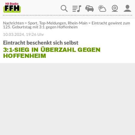
Playlist
Staupilot
Wetter
Webcam
Mein
Nachrichten
>
Sport
,
Top-Meldungen
,
Rhein-Main
>
Eintracht gewinnt zum
125. Geburtstag mit 3:1 gegen Hoffenheim
10.03.2024, 19:26 Uhr
Eintracht beschenkt sich selbst
3:1-SIEG IN ÜBERZAHL GEGEN
HOFFENHEIM