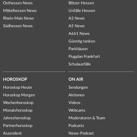
Osthessen News
Blitzer Hessen
Mittelhessen News
Unfälle Hessen
Rhein-Main News
A3 News
Südhessen News
A5 News
A661 News
Günstig tanken
Parkhäuser
Flugplan Frankfurt
Schulausfälle
HOROSKOP
ON AIR
Horoskop Heute
Sendungen
Horoskop Morgen
Aktionen
Wochenhoroskop
Videos
Monatshoroskop
Webcams
Jahreshoroskop
Moderatoren & Team
Partnerhoroskop
Podcasts
Aszendent
News-Podcast