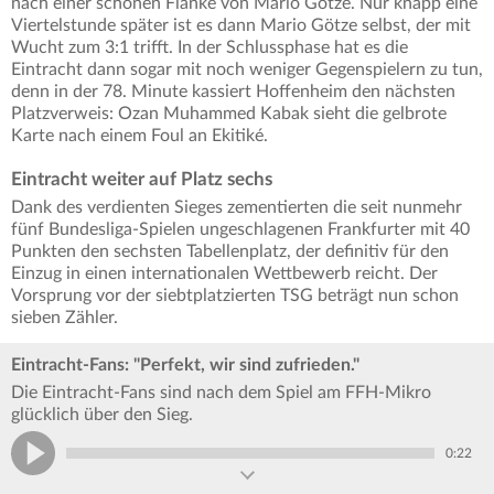
nach einer schönen Flanke von Mario Götze. Nur knapp eine
Viertelstunde später ist es dann Mario Götze selbst, der mit
Wucht zum 3:1 trifft. In der Schlussphase hat es die
Eintracht dann sogar mit noch weniger Gegenspielern zu tun,
denn in der 78. Minute kassiert Hoffenheim den nächsten
Platzverweis: Ozan Muhammed Kabak sieht die gelbrote
Karte nach einem Foul an Ekitiké.
Eintracht weiter auf Platz sechs
Dank des verdienten Sieges zementierten die seit nunmehr
fünf Bundesliga-Spielen ungeschlagenen Frankfurter mit 40
Punkten den sechsten Tabellenplatz, der definitiv für den
Einzug in einen internationalen Wettbewerb reicht. Der
Vorsprung vor der siebtplatzierten TSG beträgt nun schon
sieben Zähler.
Eintracht-Fans: "Perfekt, wir sind zufrieden."
Die Eintracht-Fans sind nach dem Spiel am FFH-Mikro
glücklich über den Sieg.
0:22