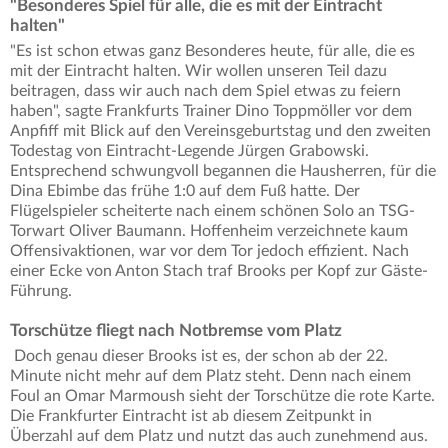
"Besonderes Spiel für alle, die es mit der Eintracht
halten"
"Es ist schon etwas ganz Besonderes heute, für alle, die es
mit der Eintracht halten. Wir wollen unseren Teil dazu
beitragen, dass wir auch nach dem Spiel etwas zu feiern
haben", sagte Frankfurts Trainer Dino Toppmöller vor dem
Anpfiff mit Blick auf den Vereinsgeburtstag und den zweiten
Todestag von Eintracht-Legende Jürgen Grabowski.
Entsprechend schwungvoll begannen die Hausherren, für die
Dina Ebimbe das frühe 1:0 auf dem Fuß hatte. Der
Flügelspieler scheiterte nach einem schönen Solo an TSG-
Torwart Oliver Baumann. Hoffenheim verzeichnete kaum
Offensivaktionen, war vor dem Tor jedoch effizient. Nach
einer Ecke von Anton Stach traf Brooks per Kopf zur Gäste-
Führung.
Torschütze fliegt nach Notbremse vom Platz
Doch genau dieser Brooks ist es, der schon ab der 22.
Minute nicht mehr auf dem Platz steht. Denn nach einem
Foul an Omar Marmoush sieht der Torschütze die rote Karte.
Die Frankfurter Eintracht ist ab diesem Zeitpunkt in
Überzahl auf dem Platz und nutzt das auch zunehmend aus.