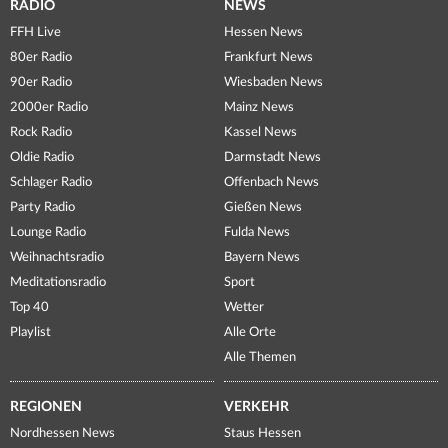
RADIO
NEWS
FFH Live
Hessen News
80er Radio
Frankfurt News
90er Radio
Wiesbaden News
2000er Radio
Mainz News
Rock Radio
Kassel News
Oldie Radio
Darmstadt News
Schlager Radio
Offenbach News
Party Radio
Gießen News
Lounge Radio
Fulda News
Weihnachtsradio
Bayern News
Meditationsradio
Sport
Top 40
Wetter
Playlist
Alle Orte
Alle Themen
REGIONEN
VERKEHR
Nordhessen News
Staus Hessen