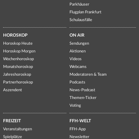
Parkhäuser
Flugplan Frankfurt
Schulausfälle
HOROSKOP
ON AIR
Horoskop Heute
Sendungen
Horoskop Morgen
Aktionen
Wochenhoroskop
Videos
Monatshoroskop
Webcams
Jahreshoroskop
Moderatoren & Team
Partnerhoroskop
Podcasts
Aszendent
News-Podcast
Themen-Ticker
Voting
FREIZEIT
FFH-WELT
Veranstaltungen
FFH-App
Spielplätze
Newsletter