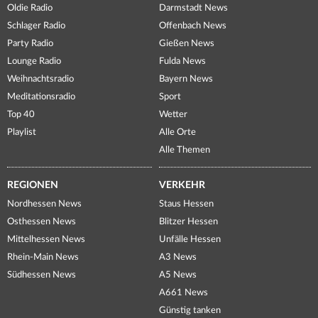
Oldie Radio
Darmstadt News
Schlager Radio
Offenbach News
Party Radio
Gießen News
Lounge Radio
Fulda News
Weihnachtsradio
Bayern News
Meditationsradio
Sport
Top 40
Wetter
Playlist
Alle Orte
Alle Themen
REGIONEN
VERKEHR
Nordhessen News
Staus Hessen
Osthessen News
Blitzer Hessen
Mittelhessen News
Unfälle Hessen
Rhein-Main News
A3 News
Südhessen News
A5 News
A661 News
Günstig tanken