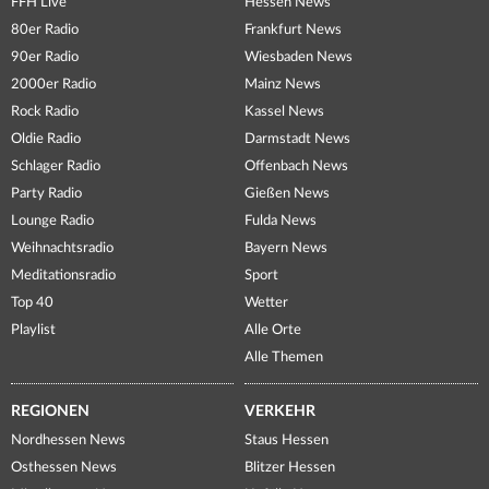
FFH Live
Hessen News
80er Radio
Frankfurt News
90er Radio
Wiesbaden News
2000er Radio
Mainz News
Rock Radio
Kassel News
Oldie Radio
Darmstadt News
Schlager Radio
Offenbach News
Party Radio
Gießen News
Lounge Radio
Fulda News
Weihnachtsradio
Bayern News
Meditationsradio
Sport
Top 40
Wetter
Playlist
Alle Orte
Alle Themen
REGIONEN
VERKEHR
Nordhessen News
Staus Hessen
Osthessen News
Blitzer Hessen