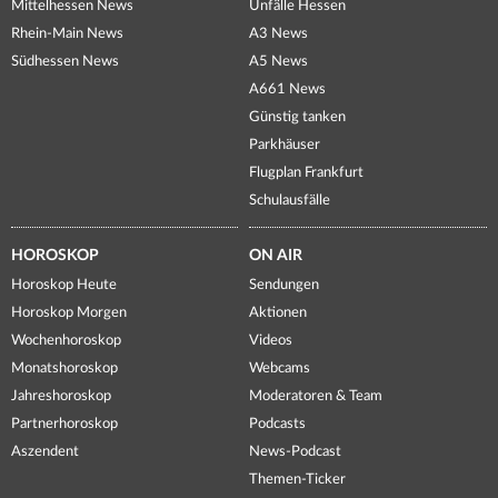
Mittelhessen News
Unfälle Hessen
Rhein-Main News
A3 News
Südhessen News
A5 News
A661 News
Günstig tanken
Parkhäuser
Flugplan Frankfurt
Schulausfälle
HOROSKOP
ON AIR
Horoskop Heute
Sendungen
Horoskop Morgen
Aktionen
Wochenhoroskop
Videos
Monatshoroskop
Webcams
Jahreshoroskop
Moderatoren & Team
Partnerhoroskop
Podcasts
Aszendent
News-Podcast
Themen-Ticker