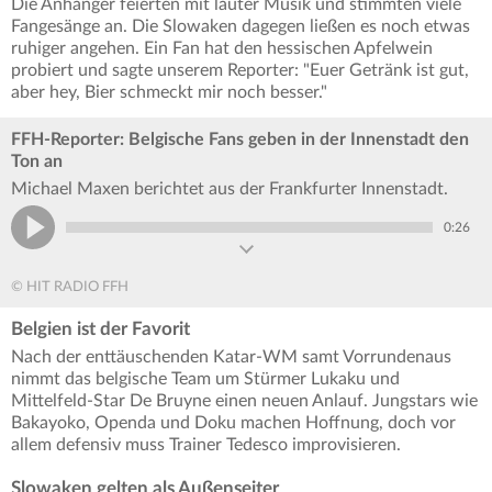
Die Anhänger feierten mit lauter Musik und stimmten viele
Fangesänge an. Die Slowaken dagegen ließen es noch etwas
ruhiger angehen. Ein Fan hat den hessischen Apfelwein
probiert und sagte unserem Reporter: "Euer Getränk ist gut,
aber hey, Bier schmeckt mir noch besser."
FFH-Reporter: Belgische Fans geben in der Innenstadt den
Ton an
Michael Maxen berichtet aus der Frankfurter Innenstadt.
0:26
© HIT RADIO FFH
Belgien ist der Favorit
Nach der enttäuschenden Katar-WM samt Vorrundenaus
nimmt das belgische Team um Stürmer Lukaku und
Mittelfeld-Star De Bruyne einen neuen Anlauf. Jungstars wie
Bakayoko, Openda und Doku machen Hoffnung, doch vor
allem defensiv muss Trainer Tedesco improvisieren.
Slowaken gelten als Außenseiter