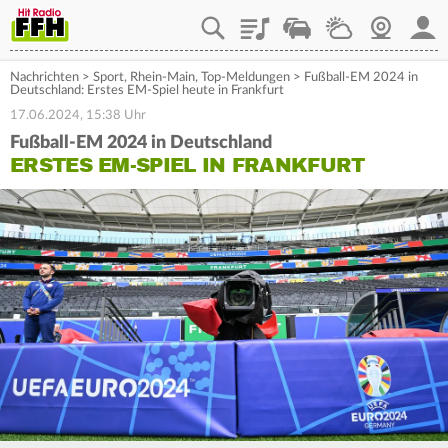
Playlist
Staupilot
Wetter
Webcam
Mein
Nachrichten
>
Sport
,
Rhein-Main
,
Top-Meldungen
>
Fußball-EM 2024 in
Deutschland: Erstes EM-Spiel heute in Frankfurt
17.06.2024, 15:38 Uhr
Fußball-EM 2024 in Deutschland
ERSTES EM-SPIEL IN FRANKFURT