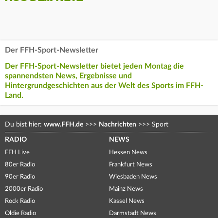
Der FFH-Sport-Newsletter
Der FFH-Sport-Newsletter bietet jeden Montag die
spannendsten News, Ergebnisse und
Hintergrundgeschichten aus der Welt des Sports im FFH-
Land.
Du bist hier:
www.FFH.de
>>>
Nachrichten
>>>
Sport
RADIO
NEWS
FFH Live
Hessen News
80er Radio
Frankfurt News
90er Radio
Wiesbaden News
2000er Radio
Mainz News
Rock Radio
Kassel News
Oldie Radio
Darmstadt News