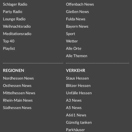
Schlager Radio
Offenbach News
Party Radio
Gießen News
Lounge Radio
Fulda News
Weihnachtsradio
Bayern News
Meditationsradio
Sport
Top 40
Wetter
Playlist
Alle Orte
Alle Themen
REGIONEN
VERKEHR
Nordhessen News
Staus Hessen
Osthessen News
Blitzer Hessen
Mittelhessen News
Unfälle Hessen
Rhein-Main News
A3 News
Südhessen News
A5 News
A661 News
Günstig tanken
Parkhäuser