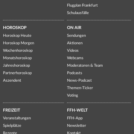
Flugplan Frankfurt
Schulausfälle
HOROSKOP
ON AIR
Horoskop Heute
Sendungen
Horoskop Morgen
Aktionen
Wochenhoroskop
Videos
Monatshoroskop
Webcams
Jahreshoroskop
Moderatoren & Team
Partnerhoroskop
Podcasts
Aszendent
News-Podcast
Themen-Ticker
Voting
FREIZEIT
FFH-WELT
Veranstaltungen
FFH-App
Spielplätze
Newsletter
Rezepte
Kontakt