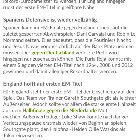
Rekord-Europameister zu werden. Für England hingegen
rückt der erste EM-Titel in greifbare Nähe.
Spaniens Defensive ist wieder vollzählig
Spanien kann im EM-Finale gegen England erneut auf die
zuletzt gesperrten Abwehrspieler Dani Carvajal und Robin Le
Normand setzen. Dies bedeutet, dass die Routiniers Nacho
und Jesus Navas voraussichtlich auf der Bank Platz nehmen
müssen. Der
gegen Deutschland
verletzte Pedri wird
hingegen nur zuschauen können. Die Furia Roja könnte mit
einem Sieg den vierten EM-Titel nach 1964, 2008 und 2012
gewinnen und damit alleiniger Rekordhalter werden.
England hofft auf ersten EM-Titel
Für England steht der erste EM-Titel der Geschichte auf dem
Spiel. Das Team von Trainer Gareth Southgate gilt als leichter
Außenseiter. Jedoch sollte vor allem die starke erste Halbzeit
aus dem
Halbfinale gegen die Niederlande
Mut
machen. Außenverteidiger Luke Shaw könnte nach langer
Verletzungspause erstmals wieder von Beginn an spielen.
Southgate plant, den Halbfinal-Helden Ollie Watkins als
Joker einzusetzen.