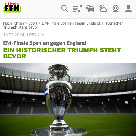
Playlist
Staupilot
Wetter
Webcam
Mein
Nachrichten
>
Sport
>
EM-Finale Spanien gegen England: Historischer
Triumph steht bevor
13.07.2024, 17:57 Uhr
EM-Finale Spanien gegen England
EIN HISTORISCHER TRIUMPH STEHT
BEVOR