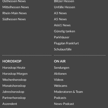
Osthessen News
Blitzer Hessen
Mittelhessen News
Unfälle Hessen
Rhein-Main News
A3 News
Südhessen News
A5 News
A661 News
Günstig tanken
Parkhäuser
Flugplan Frankfurt
Schulausfälle
HOROSKOP
ON AIR
Horoskop Heute
Sendungen
Horoskop Morgen
Aktionen
Wochenhoroskop
Videos
Monatshoroskop
Webcams
Jahreshoroskop
Moderatoren & Team
Partnerhoroskop
Podcasts
Aszendent
News-Podcast