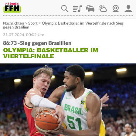
Playlist
Staupilot
Wetter
Webcam
Mein
Nachrichten
>
Sport
>
Olympia: Basketballer im Viertelfinale nach Sieg
gegen Brasilien
31.07.2024, 00:02 Uhr
86:73 -Sieg gegen Braslilien
OLYMPIA: BASKETBALLER IM
VIERTELFINALE