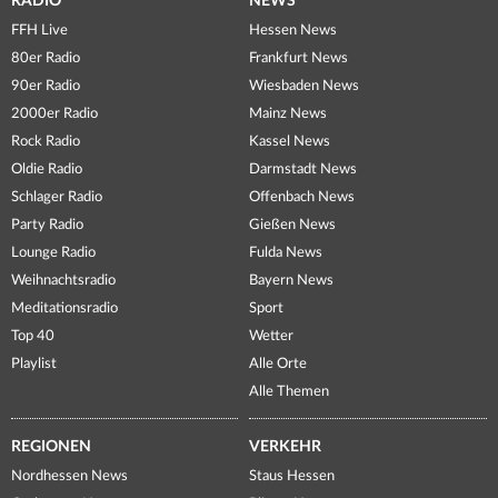
RADIO
NEWS
FFH Live
Hessen News
80er Radio
Frankfurt News
90er Radio
Wiesbaden News
2000er Radio
Mainz News
Rock Radio
Kassel News
Oldie Radio
Darmstadt News
Schlager Radio
Offenbach News
Party Radio
Gießen News
Lounge Radio
Fulda News
Weihnachtsradio
Bayern News
Meditationsradio
Sport
Top 40
Wetter
Playlist
Alle Orte
Alle Themen
REGIONEN
VERKEHR
Nordhessen News
Staus Hessen