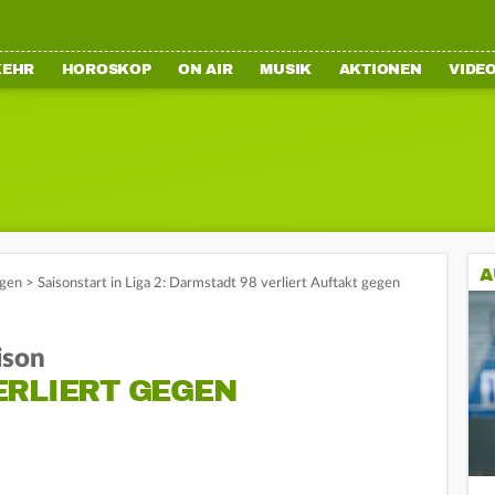
KEHR
HOROSKOP
ON AIR
MUSIK
AKTIONEN
VIDE
A
gen
>
Saisonstart in Liga 2: Darmstadt 98 verliert Auftakt gegen
ison
ERLIERT GEGEN