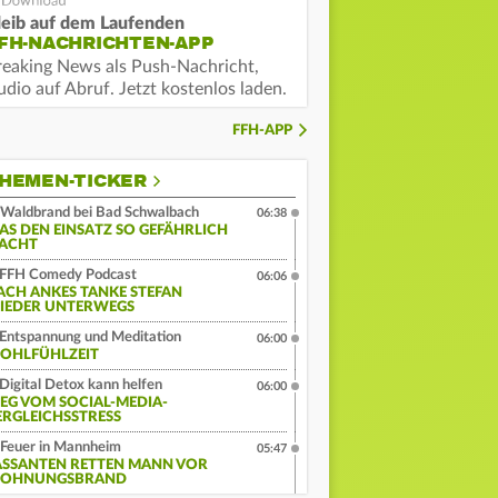
leib auf dem Laufenden
FH-NACHRICHTEN-APP
reaking News als Push-Nachricht,
dio auf Abruf. Jetzt kostenlos laden.
FFH-APP
HEMEN-TICKER
Waldbrand bei Bad Schwalbach
06:38
AS DEN EINSATZ SO GEFÄHRLICH
ACHT
FFH Comedy Podcast
06:06
ACH ANKES TANKE STEFAN
IEDER UNTERWEGS
Entspannung und Meditation
06:00
OHLFÜHLZEIT
Digital Detox kann helfen
06:00
EG VOM SOCIAL-MEDIA-
ERGLEICHSSTRESS
Feuer in Mannheim
05:47
ASSANTEN RETTEN MANN VOR
OHNUNGSBRAND