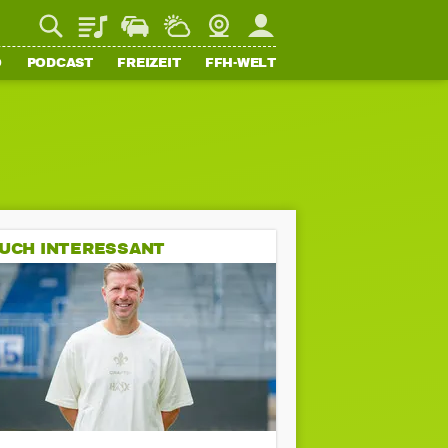
Playlist
Staupilot
Wetter
Webcam
Mein FFH
O
PODCAST
FREIZEIT
FFH-WELT
UCH INTERESSANT