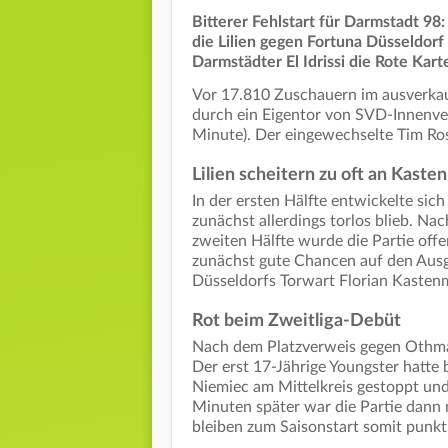
Bitterer Fehlstart für Darmstadt 98
die Lilien gegen Fortuna Düsseldorf
Darmstädter El Idrissi die Rote Kar
Vor 17.810 Zuschauern im ausverkauf
durch ein Eigentor von SVD-Innenver
Minute). Der eingewechselte Tim Ros
Lilien scheitern zu oft an Kaste
In der ersten Hälfte entwickelte sic
zunächst allerdings torlos blieb. Na
zweiten Hälfte wurde die Partie off
zunächst gute Chancen auf den Ausgl
Düsseldorfs Torwart Florian Kastenm
Rot beim Zweitliga-Debüt
Nach dem Platzverweis gegen Othman
Der erst 17-Jährige Youngster hatte
Niemiec am Mittelkreis gestoppt und 
Minuten später war die Partie dann m
bleiben zum Saisonstart somit punkt