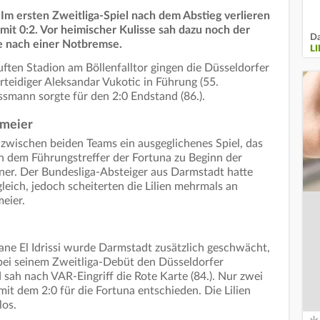
: Im ersten Zweitliga-Spiel nach dem Abstieg verlieren
 mit 0:2. Vor heimischer Kulisse sah dazu noch der
Da
te nach einer Notbremse.
L
ten Stadion am Böllenfalltor gingen die Düsseldorfer
teidiger Aleksandar Vukotic in Führung (55.
smann sorgte für den 2:0 Endstand (86.).
nmeier
h zwischen beiden Teams ein ausgeglichenes Spiel, das
ch dem Führungstreffer der Fortuna zu Beginn der
ener. Der Bundesliga-Absteiger aus Darmstadt hatte
eich, jedoch scheiterten die Lilien mehrmals an
eier.
e El Idrissi wurde Darmstadt zusätzlich geschwächt,
 bei seinem Zweitliga-Debüt den Düsseldorfer
sah nach VAR-Eingriff die Rote Karte (84.). Nur zwei
it dem 2:0 für die Fortuna entschieden. Die Lilien
los.