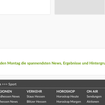
eden Montag die spannendsten News, Ergebnisse und Hintergr
n
>>>
Sport
GIONEN
VERKEHR
HOROSKOP
ON AIR
dhessen News
Staus Hessen
Horoskop Heute
Sendungen
hessen News
Blitzer Hessen
Horoskop Morgen
Aktionen