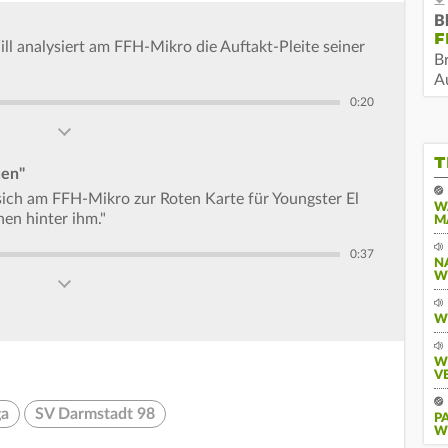
B
F
ll analysiert am FFH-Mikro die Auftakt-Pleite seiner
B
Au
0:20
T
uen"
 sich am FFH-Mikro zur Roten Karte für Youngster El
W
hen hinter ihm."
M
0:37
N
W
W
W
V
ga
SV Darmstadt 98
P
W