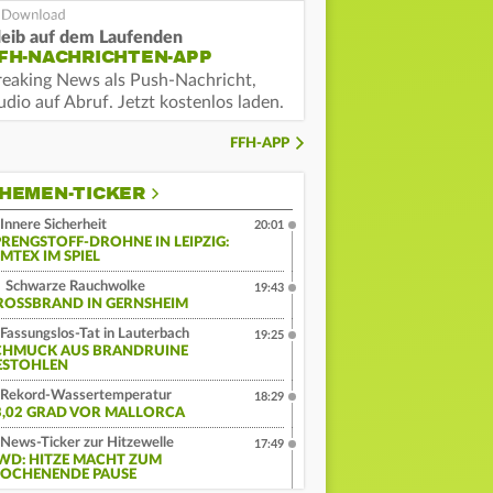
leib auf dem Laufenden
FH-NACHRICHTEN-APP
reaking News als Push-Nachricht,
dio auf Abruf. Jetzt kostenlos laden.
FFH-APP
HEMEN-TICKER
Innere Sicherheit
20:01
PRENGSTOFF-DROHNE IN LEIPZIG:
MTEX IM SPIEL
Schwarze Rauchwolke
19:43
ROSSBRAND IN GERNSHEIM
Fassungslos-Tat in Lauterbach
19:25
CHMUCK AUS BRANDRUINE
ESTOHLEN
Rekord-Wassertemperatur
18:29
3,02 GRAD VOR MALLORCA
News-Ticker zur Hitzewelle
17:49
WD: HITZE MACHT ZUM
OCHENENDE PAUSE