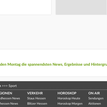
eden Montag die spannendsten News, Ergebnisse und Hintergr
n
>>>
Sport
GIONEN
VERKEHR
HOROSKOP
ON AIR
dhessen News
Staus Hessen
Horoskop Heute
Sendungen
hessen News
Blitzer Hessen
Horoskop Morgen
Aktionen