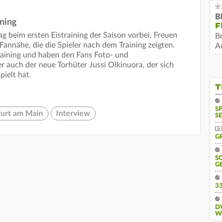
B
ning
F
g beim ersten Eistraining der Saison vorbei. Freuen
B
Fannähe, die die Spieler nach dem Training zeigten.
Au
raining und haben den Fans Foto- und
auch der neue Torhüter Jussi Olkinuora, der sich
pielt hat.
T
S
furt am Main
Interview
SE
G
S
G
3
D
W