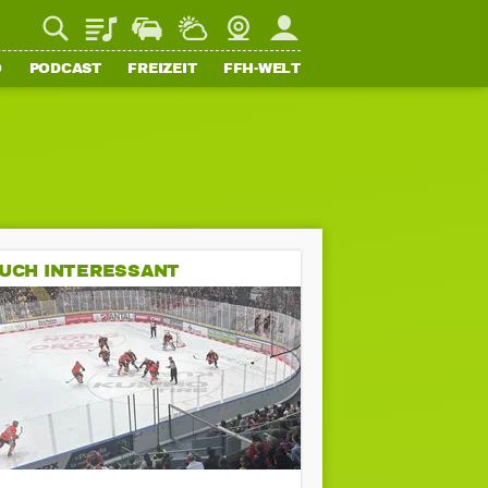
Playlist
Staupilot
Wetter
Webcam
Mein FFH
O
PODCAST
FREIZEIT
FFH-WELT
UCH INTERESSANT