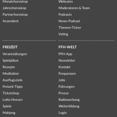
Monatshoroskop
Webcams
Jahreshoroskop
Moderatoren & Team
Partnerhoroskop
Podcasts
Aszendent
News-Podcast
Themen-Ticker
Voting
FREIZEIT
FFH-WELT
Veranstaltungen
FFH-App
Spielplätze
Newsletter
Rezepte
Kontakt
Meditation
Frequenzen
Ausflugsziele
Jobs
Freizeit-Tipps
Führungen
Ticketshop
Presse
Lotto Hessen
Radiowerbung
Spiele
Weiterbildung
Mahjong
Login