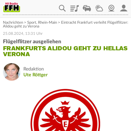
Playlist
Staupilot
Wetter
Webcam
Mein
Nachrichten
>
Sport
,
Rhein-Main
>
Eintracht Frankfurt verleiht Flügelflitzer:
Alidou geht zu Verona
25.08.2024, 13:31 Uhr
Flügelflitzer ausgeliehen
FRANKFURTS ALIDOU GEHT ZU HELLAS
VERONA
Redaktion
Ute Röttger