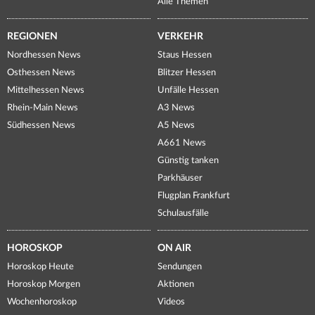
Alle Themen
REGIONEN
VERKEHR
Nordhessen News
Staus Hessen
Osthessen News
Blitzer Hessen
Mittelhessen News
Unfälle Hessen
Rhein-Main News
A3 News
Südhessen News
A5 News
A661 News
Günstig tanken
Parkhäuser
Flugplan Frankfurt
Schulausfälle
HOROSKOP
ON AIR
Horoskop Heute
Sendungen
Horoskop Morgen
Aktionen
Wochenhoroskop
Videos