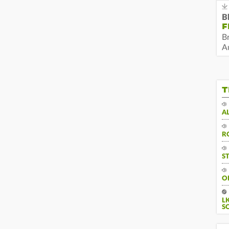
B
F
B
Au
T
A
R
S
O
L
S