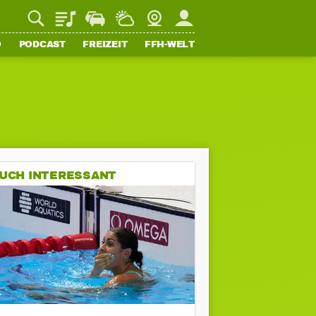
Playlist
Staupilot
Wetter
Webcam
Mein FFH
O
PODCAST
FREIZEIT
FFH-WELT
UCH INTERESSANT