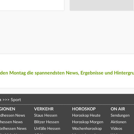
eden Montag die spannendsten News, Ergebnisse und Hintergr
n
>>>
Sport
GIONEN
VERKEHR
HOROSKOP
ON AIR
dhessen News
Staus Hessen
Horoskop Heute
Sendungen
hessen News
Blitzer Hessen
Horoskop Morgen
Aktionen
telhessen News
Unfälle Hessen
Wochenhoroskop
Videos