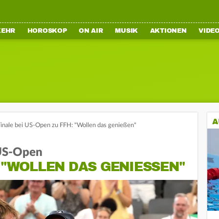
KEHR
HOROSKOP
ON AIR
MUSIK
AKTIONEN
VIDE
A
inale bei US-Open zu FFH: "Wollen das genießen"
 US-Open
 "WOLLEN DAS GENIESSEN"