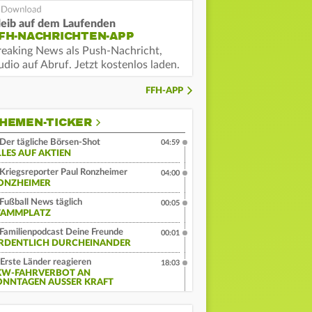
leib auf dem Laufenden
FH-NACHRICHTEN-APP
reaking News als Push-Nachricht,
dio auf Abruf. Jetzt kostenlos laden.
FFH-APP
HEMEN-TICKER
Der tägliche Börsen-Shot
04:59
LLES AUF AKTIEN
Kriegsreporter Paul Ronzheimer
04:00
ONZHEIMER
Fußball News täglich
00:05
TAMMPLATZ
Familienpodcast Deine Freunde
00:01
RDENTLICH DURCHEINANDER
Erste Länder reagieren
18:03
KW-FAHRVERBOT AN
ONNTAGEN AUSSER KRAFT