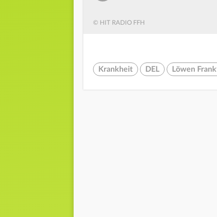
© HIT RADIO FFH
Krankheit
DEL
Löwen Frank