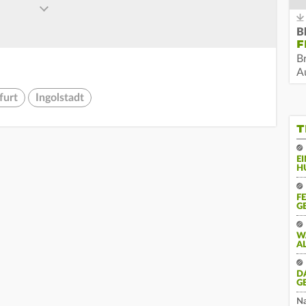
B
F
B
Au
furt
Ingolstadt
T
E
H
F
G
W
A
D
G
Na