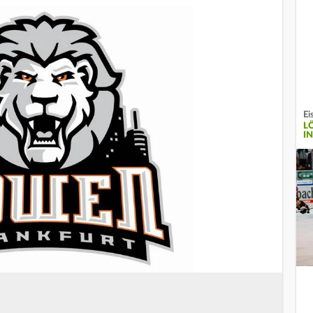
Ei
L
I