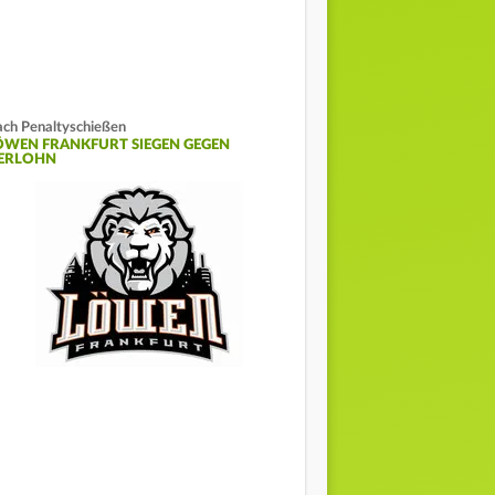
ch Penaltyschießen
ÖWEN FRANKFURT SIEGEN GEGEN
SERLOHN