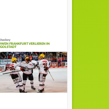
shockey
ÖWEN FRANKFURT VERLIEREN IN
NGOLSTADT