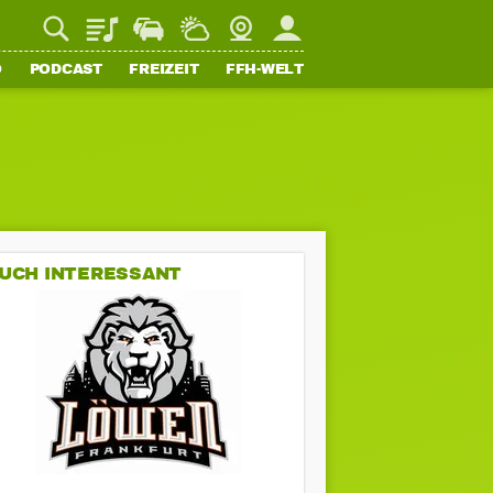
Playlist
Staupilot
Wetter
Webcam
Mein FFH
O
PODCAST
FREIZEIT
FFH-WELT
UCH INTERESSANT