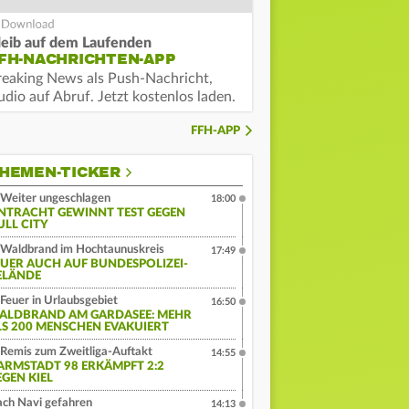
leib auf dem Laufenden
FH-NACHRICHTEN-APP
reaking News als Push-Nachricht,
dio auf Abruf. Jetzt kostenlos laden.
FFH-APP
HEMEN-TICKER
Weiter ungeschlagen
18:00
INTRACHT GEWINNT TEST GEGEN
ULL CITY
Waldbrand im Hochtaunuskreis
17:49
EUER AUCH AUF BUNDESPOLIZEI-
ELÄNDE
Feuer in Urlaubsgebiet
16:50
ALDBRAND AM GARDASEE: MEHR
LS 200 MENSCHEN EVAKUIERT
Remis zum Zweitliga-Auftakt
14:55
ARMSTADT 98 ERKÄMPFT 2:2
EGEN KIEL
ch Navi gefahren
14:13