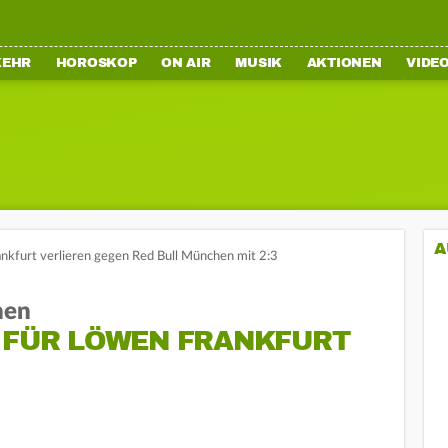
KEHR
HOROSKOP
ON AIR
MUSIK
AKTIONEN
VIDE
A
nkfurt verlieren gegen Red Bull München mit 2:3
hen
E FÜR LÖWEN FRANKFURT