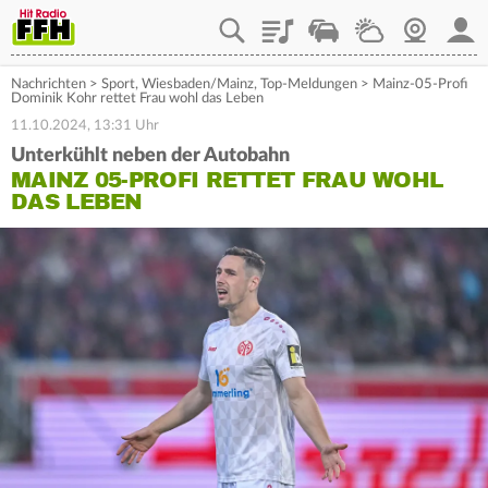
Playlist
Staupilot
Wetter
Webcam
Mein
Nachrichten
>
Sport
,
Wiesbaden/Mainz
,
Top-Meldungen
>
Mainz-05-Profi
Dominik Kohr rettet Frau wohl das Leben
11.10.2024, 13:31 Uhr
Unterkühlt neben der Autobahn
MAINZ 05-PROFI RETTET FRAU WOHL
DAS LEBEN