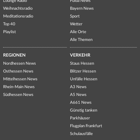
Lounge Radio
Fulda News
Weihnachtsradio
Bayern News
Meditationsradio
Sport
Top 40
Wetter
Playlist
Alle Orte
Alle Themen
REGIONEN
VERKEHR
Nordhessen News
Staus Hessen
Osthessen News
Blitzer Hessen
Mittelhessen News
Unfälle Hessen
Rhein-Main News
A3 News
Südhessen News
A5 News
A661 News
Günstig tanken
Parkhäuser
Flugplan Frankfurt
Schulausfälle